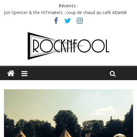
Récents :
Jon Spencer & the HITmakers : coup de chaud au café Atlantik
Hellfest 2026 vendredi : température et émotions en hausse
Hellfest 2026 jeudi : impossible de choisir entre chaleur et bonne
humeur
Première édition du Midgard Festival : entre bière, métal et
tatouages
Charlie Puth à l’Olympia : la leçon de pop du Professeur Puth