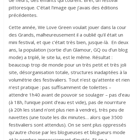
de fleurs, des enfants qui courent. Bref, un festival
pittoresque. C’était l’image que j’avais des éditions
précédentes.
Cette année, We Love Green voulait jouer dans la cour
des Grands, malheureusement il a oublié qu’il était un
mini festival, et que c’était très bien, jusque-là. En deux
ans, la population (sortie d’un Glamour, GQ ou d’un blog
mode) a triplé, le site lui, est le même. Résultat :
beaucoup trop de monde pour un très petit et très joli
site, désorganisation totale, structures inadaptées à la
volumétrie des festivaliers. Tout n’est qu’attente et rien
n’est pratique : pas suffisamment de toilettes –
attendre 1h40 avant de pouvoir se soulager – pas d’eau
(à 18h, l’unique point d’eau est vide), pas de nourriture
(à 20h les stand n’ont plus rien à vendre), très peu de
navettes (une toute les dix minutes… alors que 3500
festivaliers sont attendus). On se sent plus oppressés
qu’autre chose par les blogueuses et blogueurs mode
et le nombre impressionnant d’invités. Et on a