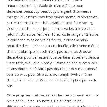
l’impression désagréable de n’être là que pour
dépenser beaucoup beaucoup d’argent. Si tu veux à
manger ou à boire (pas trop quand même, rappelles-toi,
ça rentre, mais c’est 1h40 avant de tout faire sortir),
c’est par carte ou par jetons (mais va les trouver, tes
jetons)…35 euros l’entrée, 10 euros le burger, 12 euros
la couronne avec de vraies fleurs, 2 euros la mini-
bouteille d’eau de coco. La CB chauffe, elle crame même,
d’autant plus que le cash n’est pas accepté. Grosse
déception pour ce festival que certains appellent déjà, à
juste titre, We Love Money. Victime de son succès WLG
? Sans doute, ne fallait-il pas distribuer des invitations à
tour de bras pour être surs de remplir (voire même
d’envahir) le site et s’assurer un festival plus que sold-
out.
Côté programmation, on est heureux
: Joakim est une
belle découverte. Toutefois, il a dû être un peu
déconcerté de jouer devant une assemblée très lookée