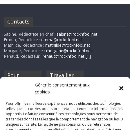
Contacts
Sabine, Rédactrice en chef :
sabine@rocknfool.net
Emma, Rédactrice :
emma@rocknfool.net
Mathilde, Rédactrice :
mathilde@rocknfool.net
Morgane, Rédactrice :
morgane@rocknfool.net
Renaud, Rédacteur :
renaud@rocknfool.net
[...]
Pour
Travailler
nourrir ta
pour nous ?
Gérer le consentement aux
discothèque
cookies
Si tu souhaites
contribuer à
Pour offrir les meilleures expériences, nous utilisons des technologies
Rocknfool, n'hésite
telles que les cookies pour stocker et/ou accéder aux informations des
pas à nous envoyer
appareils. Le fait de consentir à ces technologies nous permettra de
tes chroniques de
traiter des données telles que le comportement de navigation ou les ID
concerts, de films,
uniques sur ce site. Le fait de ne pas consentir ou de retirer son
séries ou des billets
consentement peut avoir un effet négatif sur certaines caractéristiques