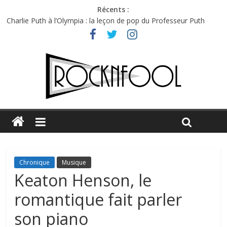
Récents :
Charlie Puth à l’Olympia : la leçon de pop du Professeur Puth
Festival Triptyque : un nouveau festival de musique indépendant
à Montréal
Hellfest 2026 vendredi : température et émotions en hausse
Hellfest 2026 jeudi : impossible de choisir entre chaleur et bonne
humeur
Première édition du Midgard Festival : entre bière, métal et
tatouages
Chronique
Musique
Keaton Henson, le
romantique fait parler
son piano