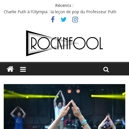
Récents :
Charlie Puth à l’Olympia : la leçon de pop du Professeur Puth
Festival Triptyque : un nouveau festival de musique indépendant
à Montréal
Hellfest 2026 vendredi : température et émotions en hausse
Hellfest 2026 jeudi : impossible de choisir entre chaleur et bonne
humeur
Première édition du Midgard Festival : entre bière, métal et
tatouages