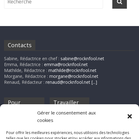
Contacts
Sabine, Rédactrice en chef :
sabine@rocknfool.net
Emma, Rédactrice :
emma@rocknfool.net
Mathilde, Rédactrice :
mathilde@rocknfool.net
Morgane, Rédactrice :
morgane@rocknfool.net
Renaud, Rédacteur :
renaud@rocknfool.net
[...]
Pour
Travailler
nourrir ta
pour nous ?
Gérer le consentement aux
discothèque
cookies
Si tu souhaites
contribuer à
Pour offrir les meilleures expériences, nous utilisons des technologies
Rocknfool, n'hésite
telles que les cookies pour stocker et/ou accéder aux informations des