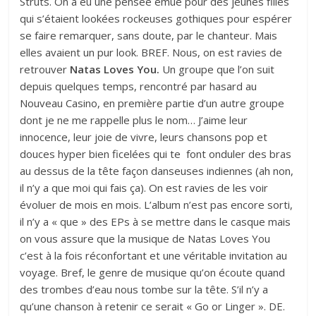
Struts. On a eu une pensée émue pour des jeunes filles
qui s’étaient lookées rockeuses gothiques pour espérer
se faire remarquer, sans doute, par le chanteur. Mais
elles avaient un pur look. BREF. Nous, on est ravies de
retrouver
Natas Loves You.
Un groupe que l’on suit
depuis quelques temps, rencontré par hasard au
Nouveau Casino, en première partie d’un autre groupe
dont je ne me rappelle plus le nom… J’aime leur
innocence, leur joie de vivre, leurs chansons pop et
douces hyper bien ficelées qui te font onduler des bras
au dessus de la tête façon danseuses indiennes (ah non,
il n’y a que moi qui fais ça). On est ravies de les voir
évoluer de mois en mois. L’album n’est pas encore sorti,
il n’y a « que » des EPs à se mettre dans le casque mais
on vous assure que la musique de Natas Loves You
c’est à la fois réconfortant et une véritable invitation au
voyage. Bref, le genre de musique qu’on écoute quand
des trombes d’eau nous tombe sur la tête. S’il n’y a
qu’une chanson à retenir ce serait « Go or Linger ». DE.