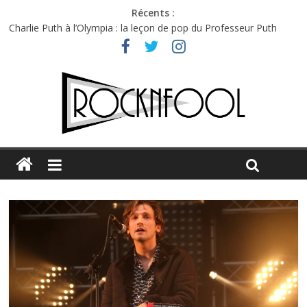
Récents :
Charlie Puth à l’Olympia : la leçon de pop du Professeur Puth
Festival Triptyque : un nouveau festival de musique indépendant
à Montréal
Hellfest 2026 vendredi : température et émotions en hausse
Hellfest 2026 jeudi : impossible de choisir entre chaleur et bonne
humeur
Première édition du Midgard Festival : entre bière, métal et
tatouages