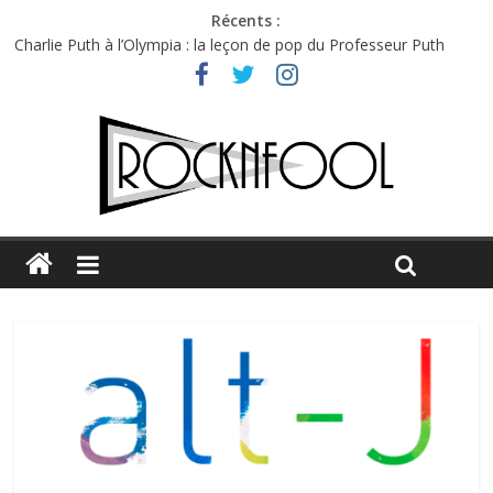
Récents :
Charlie Puth à l’Olympia : la leçon de pop du Professeur Puth
Festival Triptyque : un nouveau festival de musique indépendant
à Montréal
Hellfest 2026 vendredi : température et émotions en hausse
Hellfest 2026 jeudi : impossible de choisir entre chaleur et bonne
humeur
Première édition du Midgard Festival : entre bière, métal et
tatouages