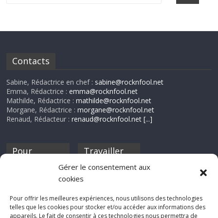
Contacts
Sabine, Rédactrice en chef :
sabine@rocknfool.net
Emma, Rédactrice :
emma@rocknfool.net
Mathilde, Rédactrice :
mathilde@rocknfool.net
Morgane, Rédactrice :
morgane@rocknfool.net
Renaud, Rédacteur :
renaud@rocknfool.net
[...]
Pour
Travailler
nourrir ta
pour nous ?
Gérer le consentement aux
discothèque
cookies
Si tu souhaites
contribuer à
Pour offrir les meilleures expériences, nous utilisons des technologies
Rocknfool, n'hésite
telles que les cookies pour stocker et/ou accéder aux informations des
pas à nous envoyer
appareils. Le fait de consentir à ces technologies nous permettra de