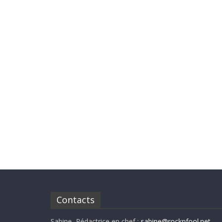
Contacts
Sabine, Rédactrice en chef :
sabine@rocknfool.net