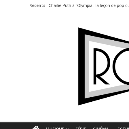
Récents :
Charlie Puth à l’Olympia : la leçon de pop 
Festival Triptyque : un nouveau festival d
Hellfest 2026 vendredi : température et é
Hellfest 2026 jeudi : impossible de choisir
Première édition du Midgard Festival : entr
MUSIQUE
SÉRIE
CINÉMA
LECTU