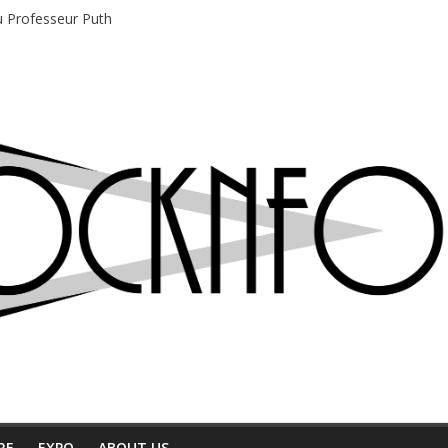
du Professeur Puth
e musique indépendant à Montréal
motions en hausse
 entre chaleur et bonne humeur
e bière, métal et tatouages
RE
EXPO
ABOUT US