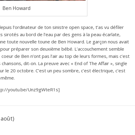
Ben Howard
puis l’ordinateur de ton sinistre open space, t’as vu défiler
s sirotés au bord de l’eau par des gens à la peau écarlate,
c une toute nouvelle toune de Ben Howard. Le garçon nous avait
i pour préparer son deuxième bébé. L’accouchement semble
e coeur de Ben n’ont pas l’air au top de leurs formes, mais c’est
chansons, dit-on. La preuve avec « End of The Affair », single
r le 20 octobre. C’est un peu sombre, c’est électrique, c’est
i-même.
tp://youtu.be/Unz9gWteR1s]
 août)