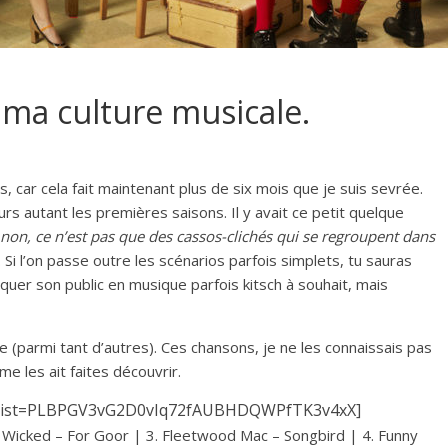
à ma culture musicale.
is, car cela fait maintenant plus de six mois que je suis sevrée.
ours autant les premières saisons. Il y avait ce petit quelque
non, ce n’est pas que des cassos-clichés qui se regroupent dans
. Si l’on passe outre les scénarios parfois simplets, tu sauras
uquer son public en musique parfois kitsch à souhait, mais
 (parmi tant d’autres). Ces chansons, je ne les connaissais pas
 me les ait faites découvrir.
st?list=PLBPGV3vG2D0vIq72fAUBHDQWPfTK3v4xX]
Wicked – For Goor | 3. Fleetwood Mac – Songbird | 4. Funny