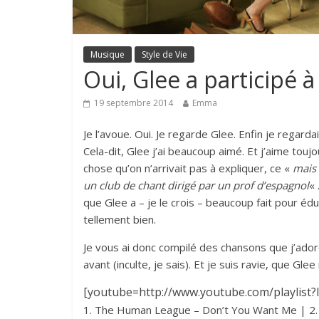
Musique
Style de Vie
Oui, Glee a participé 
19 septembre 2014
Emma
Je l’avoue. Oui. Je regarde Glee. Enfin je regarda
Cela-dit, Glee j’ai beaucoup aimé. Et j’aime touj
chose qu’on n’arrivait pas à expliquer, ce «
mais 
un club de chant dirigé par un prof d’espagnol
« 
que Glee a – je le crois – beaucoup fait pour éd
tellement bien.
Je vous ai donc compilé des chansons que j’adore
avant (inculte, je sais). Et je suis ravie, que Glee
[youtube=http://www.youtube.com/playli
1. The Human League – Don’t You Want Me | 2. 