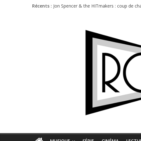
Récents :
Jon Spencer & the HITmakers : coup de cha
Hellfest 2026 vendredi : température et é
Hellfest 2026 jeudi : impossible de choisir
Première édition du Midgard Festival : entr
Charlie Puth à l’Olympia : la leçon de pop 
MUSIQUE
SÉRIE
CINÉMA
LECTU