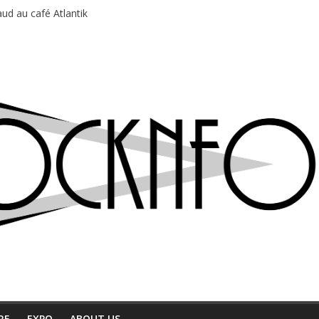
ud au café Atlantik
motions en hausse
 entre chaleur et bonne humeur
e bière, métal et tatouages
du Professeur Puth
RE
EXPO
ABOUT US