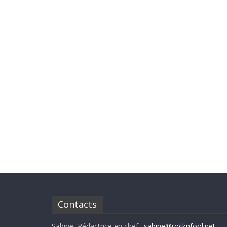
Contacts
Sabine, Rédactrice en chef :
sabine@rocknfool.net