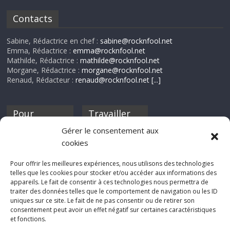
Contacts
Sabine, Rédactrice en chef :
sabine@rocknfool.net
Emma, Rédactrice :
emma@rocknfool.net
Mathilde, Rédactrice :
mathilde@rocknfool.net
Morgane, Rédactrice :
morgane@rocknfool.net
Renaud, Rédacteur :
renaud@rocknfool.net
[...]
Pour
Travailler
nourrir ta
pour nous ?
Gérer le consentement aux
discothèque
cookies
Si tu souhaites
contribuer à
Pour offrir les meilleures expériences, nous utilisons des technologies
Rocknfool, n'hésite
telles que les cookies pour stocker et/ou accéder aux informations des
pas à nous envoyer
appareils. Le fait de consentir à ces technologies nous permettra de
tes chroniques de
traiter des données telles que le comportement de navigation ou les ID
concerts, de films,
uniques sur ce site. Le fait de ne pas consentir ou de retirer son
séries ou des billets
consentement peut avoir un effet négatif sur certaines caractéristiques
d'humeur :
et fonctions.
sabine@rocknfool.