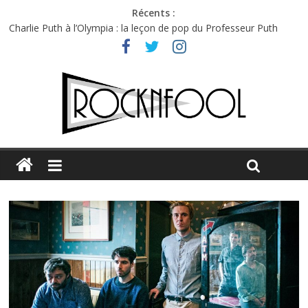
Récents :
Charlie Puth à l’Olympia : la leçon de pop du Professeur Puth
Festival Triptyque : un nouveau festival de musique indépendant
à Montréal
Hellfest 2026 vendredi : température et émotions en hausse
Hellfest 2026 jeudi : impossible de choisir entre chaleur et bonne
humeur
Première édition du Midgard Festival : entre bière, métal et
tatouages