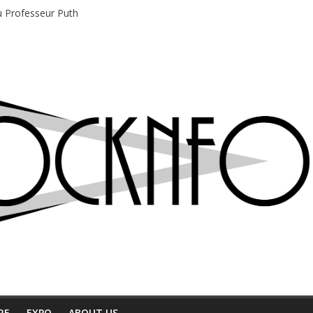
du Professeur Puth
e musique indépendant à Montréal
motions en hausse
 entre chaleur et bonne humeur
e bière, métal et tatouages
RE
EXPO
ABOUT US