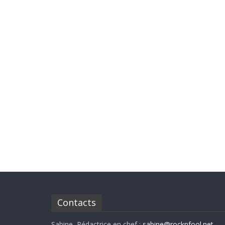
Contacts
Sabine, Rédactrice en chef :
sabine@rocknfool.net