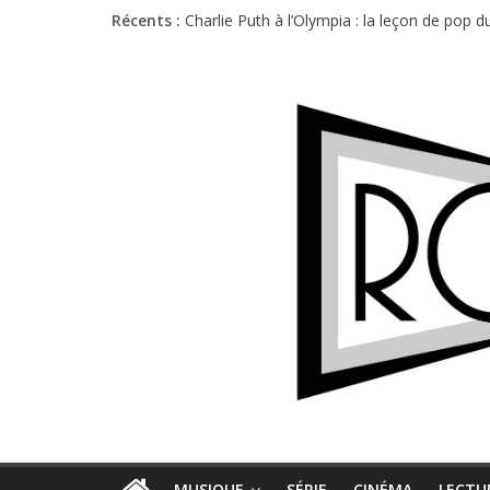
Récents :
Charlie Puth à l’Olympia : la leçon de pop 
Festival Triptyque : un nouveau festival d
Hellfest 2026 vendredi : température et é
Hellfest 2026 jeudi : impossible de choisir
Première édition du Midgard Festival : entr
MUSIQUE
SÉRIE
CINÉMA
LECTU