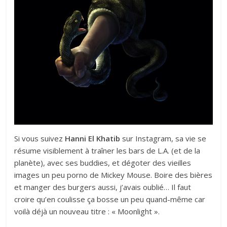
Si vous suivez
Hanni El Khatib
sur Instagram, sa vie se
résume visiblement à traîner les bars de L.A. (et de la
planète), avec ses buddies, et dégoter des vieilles
images un peu porno de Mickey Mouse. Boire des bières
et manger des burgers aussi, j’avais oublié… Il faut
croire qu’en coulisse ça bosse un peu quand-même car
voilà déjà un nouveau titre : « Moonlight ».