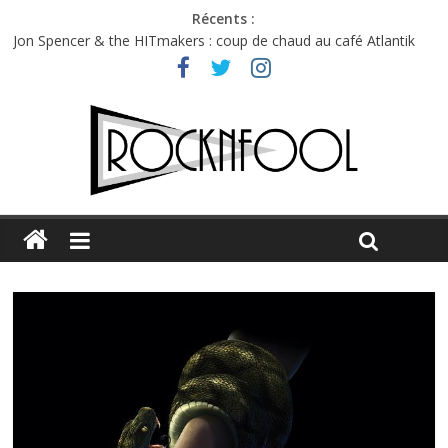
Récents :
Jon Spencer & the HITmakers : coup de chaud au café Atlantik
Hellfest 2026 vendredi : température et émotions en hausse
Hellfest 2026 jeudi : impossible de choisir entre chaleur et bonne
humeur
Première édition du Midgard Festival : entre bière, métal et
tatouages
Charlie Puth à l’Olympia : la leçon de pop du Professeur Puth