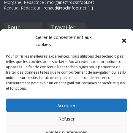
Morgane, Rédactrice :
morgane@rocknfool.net
Renaud, Rédacteur :
renaud@rocknfool.net
[...]
Pour
Travailler
nourrir ta
pour nous ?
Gérer le consentement aux
discothèque
cookies
Si tu souhaites
contribuer à
Pour offrir les meilleures expériences, nous utilisons des technologies
Rocknfool, n'hésite
telles que les cookies pour stocker et/ou accéder aux informations des
pas à nous envoyer
appareils. Le fait de consentir à ces technologies nous permettra de
tes chroniques de
traiter des données telles que le comportement de navigation ou les ID
concerts, de films,
uniques sur ce site. Le fait de ne pas consentir ou de retirer son
séries ou des billets
consentement peut avoir un effet négatif sur certaines caractéristiques
d'humeur :
et fonctions.
sabine@rocknfool.
net
Accepter
Refuser
Voir les préférences