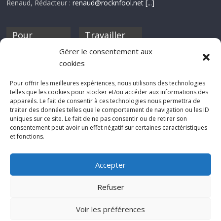
Renaud, Rédacteur :
renaud@rocknfool.net
[...]
Pour
Travailler
nourrir ta
pour nous ?
Gérer le consentement aux
discothèque
cookies
Si tu souhaites
contribuer à
Pour offrir les meilleures expériences, nous utilisons des technologies
Rocknfool, n'hésite
telles que les cookies pour stocker et/ou accéder aux informations des
pas à nous envoyer
appareils. Le fait de consentir à ces technologies nous permettra de
tes chroniques de
traiter des données telles que le comportement de navigation ou les ID
concerts, de films,
uniques sur ce site. Le fait de ne pas consentir ou de retirer son
séries ou des billets
consentement peut avoir un effet négatif sur certaines caractéristiques
d'humeur :
et fonctions.
sabine@rocknfool.
net
Accepter
Refuser
Voir les préférences