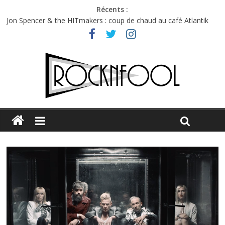
Récents :
Jon Spencer & the HITmakers : coup de chaud au café Atlantik
Hellfest 2026 vendredi : température et émotions en hausse
Hellfest 2026 jeudi : impossible de choisir entre chaleur et bonne
humeur
Première édition du Midgard Festival : entre bière, métal et
tatouages
Charlie Puth à l’Olympia : la leçon de pop du Professeur Puth