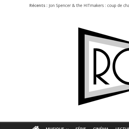
Récents :
Jon Spencer & the HITmakers : coup de cha
Hellfest 2026 vendredi : température et é
Hellfest 2026 jeudi : impossible de choisir
Première édition du Midgard Festival : entr
Charlie Puth à l’Olympia : la leçon de pop 
MUSIQUE
SÉRIE
CINÉMA
LECTU