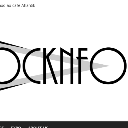
ud au café Atlantik
motions en hausse
 entre chaleur et bonne humeur
e bière, métal et tatouages
du Professeur Puth
RE
EXPO
ABOUT US