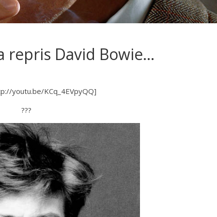
 a repris David Bowie…
tp://youtu.be/KCq_4EVpyQQ]
???