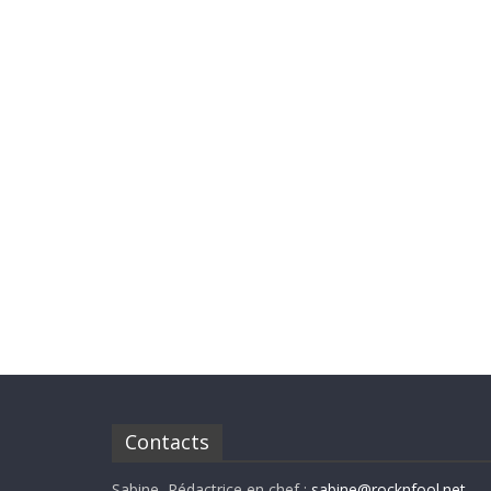
Contacts
Sabine, Rédactrice en chef :
sabine@rocknfool.net