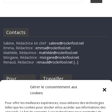
Contacts
Sabine, Rédactrice en chef :
sabine@rocknfool.net
Emma, Rédactrice :
emma@rocknfool.net
Mathilde, Rédactrice :
mathilde@rocknfool.net
Morgane, Rédactrice :
morgane@rocknfool.net
Renaud, Rédacteur :
renaud@rocknfool.net
[...]
Pour
Travailler
nourrir ta
pour nous ?
Gérer le consentement aux
discothèque
cookies
Si tu souhaites
contribuer à
Pour offrir les meilleures expériences, nous utilisons des technologies
Rocknfool, n'hésite
telles que les cookies pour stocker et/ou accéder aux informations des
pas à nous envoyer
appareils. Le fait de consentir à ces technologies nous permettra de