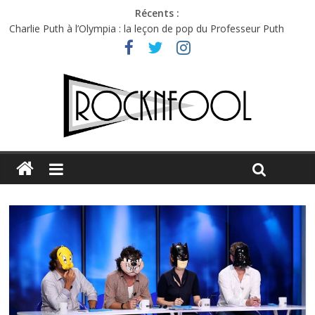
Récents :
Charlie Puth à l’Olympia : la leçon de pop du Professeur Puth
Festival Triptyque : un nouveau festival de musique indépendant
à Montréal
Hellfest 2026 vendredi : température et émotions en hausse
Hellfest 2026 jeudi : impossible de choisir entre chaleur et bonne
humeur
Première édition du Midgard Festival : entre bière, métal et
tatouages