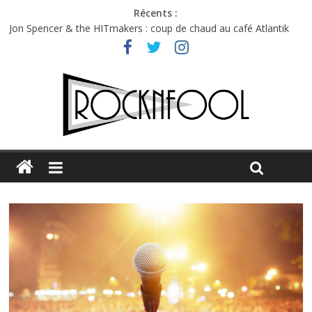
Récents :
Charlie Puth à l’Olympia : la leçon de pop du Professeur Puth
Jon Spencer & the HITmakers : coup de chaud au café Atlantik
Hellfest 2026 vendredi : température et émotions en hausse
Hellfest 2026 jeudi : impossible de choisir entre chaleur et bonne
humeur
Première édition du Midgard Festival : entre bière, métal et
tatouages