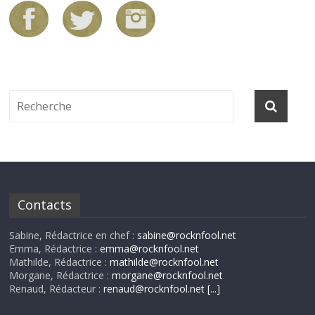
Contacts
Sabine, Rédactrice en chef :
sabine@rocknfool.net
Emma, Rédactrice :
emma@rocknfool.net
Mathilde, Rédactrice :
mathilde@rocknfool.net
Morgane, Rédactrice :
morgane@rocknfool.net
Renaud, Rédacteur :
renaud@rocknfool.net
[...]