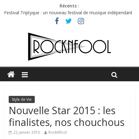
Récents :
Festival Triptyque : un nouveau festival de musique indépendant
à Montréal
Hellfest 2026 vendredi : température et émotions en hausse
Hellfest 2026 jeudi : impossible de choisir entre chaleur et bonne
humeur
Première édition du Midgard Festival : entre bière, métal et
tatouages
Charlie Puth à l’Olympia : la leçon de pop du Professeur Puth
Style de Vie
Nouvelle Star 2015 : les
finalistes, nos chouchous
22 janvier 2015
RockNfool