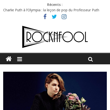
Récents :
Charlie Puth à l’Olympia : la leçon de pop du Professeur Puth
Festival Triptyque : un nouveau festival de musique indépendant
à Montréal
Hellfest 2026 vendredi : température et émotions en hausse
Hellfest 2026 jeudi : impossible de choisir entre chaleur et bonne
humeur
Première édition du Midgard Festival : entre bière, métal et
tatouages