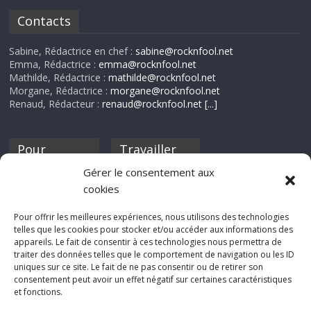
Contacts
Sabine, Rédactrice en chef :
sabine@rocknfool.net
Emma, Rédactrice :
emma@rocknfool.net
Mathilde, Rédactrice :
mathilde@rocknfool.net
Morgane, Rédactrice :
morgane@rocknfool.net
Renaud, Rédacteur :
renaud@rocknfool.net
[...]
Pour
Travailler
nourrir ta
pour nous ?
Gérer le consentement aux
discothèque
cookies
Si tu souhaites
contribuer à
Pour offrir les meilleures expériences, nous utilisons des technologies
Rocknfool, n'hésite
telles que les cookies pour stocker et/ou accéder aux informations des
pas à nous envoyer
appareils. Le fait de consentir à ces technologies nous permettra de
tes chroniques de
traiter des données telles que le comportement de navigation ou les ID
concerts, de films,
uniques sur ce site. Le fait de ne pas consentir ou de retirer son
séries ou des billets
consentement peut avoir un effet négatif sur certaines caractéristiques
d'humeur :
et fonctions.
sabine@rocknfool.