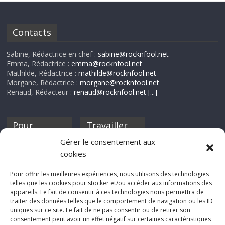
Contacts
Sabine, Rédactrice en chef :
sabine@rocknfool.net
Emma, Rédactrice :
emma@rocknfool.net
Mathilde, Rédactrice :
mathilde@rocknfool.net
Morgane, Rédactrice :
morgane@rocknfool.net
Renaud, Rédacteur :
renaud@rocknfool.net
[...]
Pour
Travailler
nourrir ta
pour nous ?
Gérer le consentement aux
discothèque
cookies
Si tu souhaites
contribuer à
Pour offrir les meilleures expériences, nous utilisons des technologies
Rocknfool, n'hésite
telles que les cookies pour stocker et/ou accéder aux informations des
pas à nous envoyer
appareils. Le fait de consentir à ces technologies nous permettra de
tes chroniques de
traiter des données telles que le comportement de navigation ou les ID
concerts, de films,
uniques sur ce site. Le fait de ne pas consentir ou de retirer son
séries ou des billets
consentement peut avoir un effet négatif sur certaines caractéristiques
d'humeur :