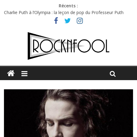
Récents :
Charlie Puth à l’Olympia : la leçon de pop du Professeur Puth
Festival Triptyque : un nouveau festival de musique indépendant
à Montréal
Hellfest 2026 vendredi : température et émotions en hausse
Hellfest 2026 jeudi : impossible de choisir entre chaleur et bonne
humeur
Première édition du Midgard Festival : entre bière, métal et
tatouages