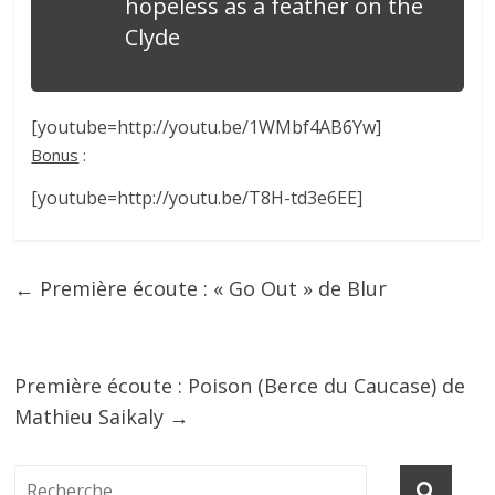
hopeless as a feather on the
Clyde
[youtube=http://youtu.be/1WMbf4AB6Yw]
Bonus
:
[youtube=http://youtu.be/T8H-td3e6EE]
←
Première écoute : « Go Out » de Blur
Première écoute : Poison (Berce du Caucase) de
Mathieu Saikaly
→