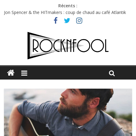
Récents :
Jon Spencer & the HITmakers : coup de chaud au café Atlantik
Hellfest 2026 vendredi : température et émotions en hausse
Hellfest 2026 jeudi : impossible de choisir entre chaleur et bonne
humeur
Première édition du Midgard Festival : entre bière, métal et
tatouages
Charlie Puth à l’Olympia : la leçon de pop du Professeur Puth