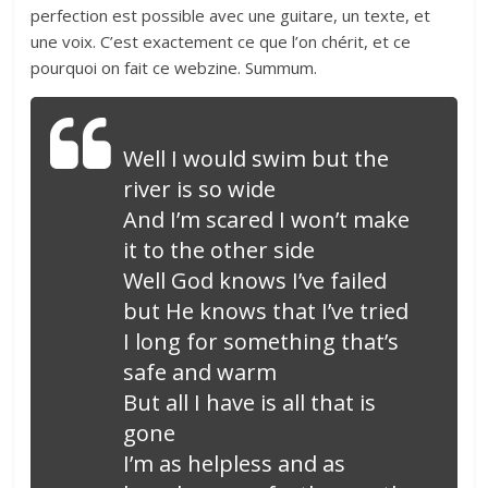
perfection est possible avec une guitare, un texte, et
une voix. C’est exactement ce que l’on chérit, et ce
pourquoi on fait ce webzine. Summum.
Well I would swim but the
river is so wide
And I’m scared I won’t make
it to the other side
Well God knows I’ve failed
but He knows that I’ve tried
I long for something that’s
safe and warm
But all I have is all that is
gone
I’m as helpless and as