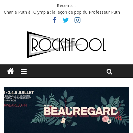
Récents :
Charlie Puth à l’Olympia : la leçon de pop du Professeur Puth
Festival Triptyque : un nouveau festival de musique indépendant
à Montréal
Hellfest 2026 vendredi : température et émotions en hausse
Hellfest 2026 jeudi : impossible de choisir entre chaleur et bonne
humeur
Première édition du Midgard Festival : entre bière, métal et
tatouages