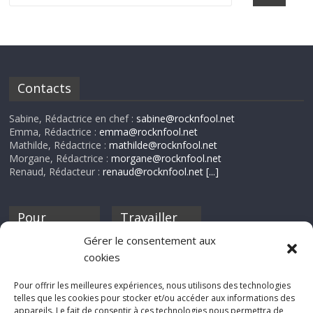
Contacts
Sabine, Rédactrice en chef :
sabine@rocknfool.net
Emma, Rédactrice :
emma@rocknfool.net
Mathilde, Rédactrice :
mathilde@rocknfool.net
Morgane, Rédactrice :
morgane@rocknfool.net
Renaud, Rédacteur :
renaud@rocknfool.net
[...]
Pour
Travailler
nourrir ta
pour nous ?
Gérer le consentement aux
discothèque
cookies
Si tu souhaites
contribuer à
Pour offrir les meilleures expériences, nous utilisons des technologies
Rocknfool, n'hésite
telles que les cookies pour stocker et/ou accéder aux informations des
pas à nous envoyer
appareils. Le fait de consentir à ces technologies nous permettra de