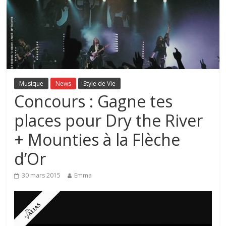
Musique
News
Style de Vie
Concours : Gagne tes
places pour Dry the River
+ Mounties à la Flèche
d’Or
30 mars 2015
Emma