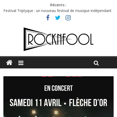
Récents :
Festival Triptyque : un nouveau festival de musique indépendant
à Montréal
Hellfest 2026 vendredi : température et émotions en hausse
Hellfest 2026 jeudi : impossible de choisir entre chaleur et bonne
humeur
Première édition du Midgard Festival : entre bière, métal et
tatouages
Charlie Puth à l’Olympia : la leçon de pop du Professeur Puth