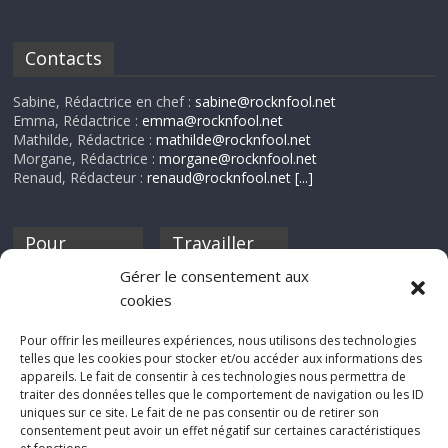
Contacts
Sabine, Rédactrice en chef :
sabine@rocknfool.net
Emma, Rédactrice :
emma@rocknfool.net
Mathilde, Rédactrice :
mathilde@rocknfool.net
Morgane, Rédactrice :
morgane@rocknfool.net
Renaud, Rédacteur :
renaud@rocknfool.net
[...]
Pour
Travailler
nourrir ta
pour nous ?
Gérer le consentement aux
discothèque
cookies
Si tu souhaites
contribuer à
Pour offrir les meilleures expériences, nous utilisons des technologies
Rocknfool, n'hésite
telles que les cookies pour stocker et/ou accéder aux informations des
pas à nous envoyer
appareils. Le fait de consentir à ces technologies nous permettra de
tes chroniques de
traiter des données telles que le comportement de navigation ou les ID
concerts, de films,
uniques sur ce site. Le fait de ne pas consentir ou de retirer son
séries ou des billets
consentement peut avoir un effet négatif sur certaines caractéristiques
d'humeur :