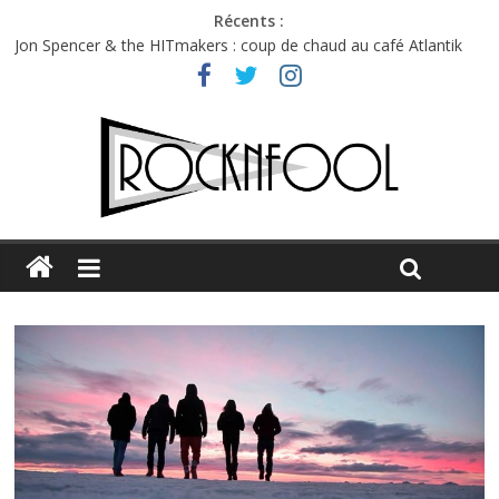
Récents :
Jon Spencer & the HITmakers : coup de chaud au café Atlantik
Hellfest 2026 vendredi : température et émotions en hausse
Hellfest 2026 jeudi : impossible de choisir entre chaleur et bonne
humeur
Première édition du Midgard Festival : entre bière, métal et
tatouages
Charlie Puth à l’Olympia : la leçon de pop du Professeur Puth