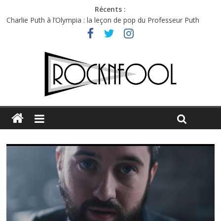
Récents :
Charlie Puth à l’Olympia : la leçon de pop du Professeur Puth
Festival Triptyque : un nouveau festival de musique indépendant
à Montréal
Hellfest 2026 vendredi : température et émotions en hausse
Hellfest 2026 jeudi : impossible de choisir entre chaleur et bonne
humeur
Première édition du Midgard Festival : entre bière, métal et
tatouages