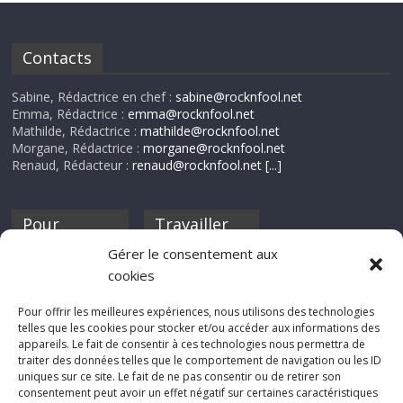
Contacts
Sabine, Rédactrice en chef :
sabine@rocknfool.net
Emma, Rédactrice :
emma@rocknfool.net
Mathilde, Rédactrice :
mathilde@rocknfool.net
Morgane, Rédactrice :
morgane@rocknfool.net
Renaud, Rédacteur :
renaud@rocknfool.net
[...]
Pour
Travailler
nourrir ta
pour nous ?
Gérer le consentement aux
discothèque
cookies
Si tu souhaites
contribuer à
Pour offrir les meilleures expériences, nous utilisons des technologies
Rocknfool, n'hésite
telles que les cookies pour stocker et/ou accéder aux informations des
pas à nous envoyer
appareils. Le fait de consentir à ces technologies nous permettra de
tes chroniques de
traiter des données telles que le comportement de navigation ou les ID
concerts, de films,
uniques sur ce site. Le fait de ne pas consentir ou de retirer son
séries ou des billets
consentement peut avoir un effet négatif sur certaines caractéristiques
d'humeur :