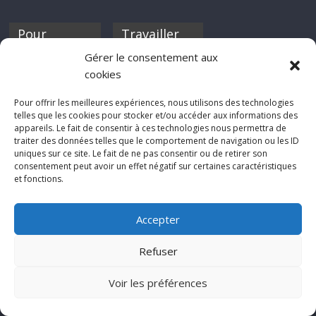
Pour
Travailler
nourrir ta
pour nous ?
Gérer le consentement aux
discothèque
cookies
Si tu souhaites
contribuer à
Pour offrir les meilleures expériences, nous utilisons des technologies
Rocknfool, n'hésite
telles que les cookies pour stocker et/ou accéder aux informations des
pas à nous envoyer
appareils. Le fait de consentir à ces technologies nous permettra de
tes chroniques de
traiter des données telles que le comportement de navigation ou les ID
concerts, de films,
uniques sur ce site. Le fait de ne pas consentir ou de retirer son
séries ou des billets
consentement peut avoir un effet négatif sur certaines caractéristiques
d'humeur :
et fonctions.
sabine@rocknfool.
net
Accepter
Refuser
Voir les préférences