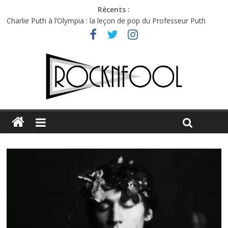
Récents :
Charlie Puth à l’Olympia : la leçon de pop du Professeur Puth
Festival Triptyque : un nouveau festival de musique indépendant
à Montréal
Hellfest 2026 vendredi : température et émotions en hausse
Hellfest 2026 jeudi : impossible de choisir entre chaleur et bonne
humeur
Première édition du Midgard Festival : entre bière, métal et
tatouages