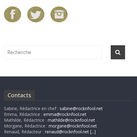
Contacts
Sabine, Rédactrice en chef :
sabine@rocknfool.net
Emma, Rédactrice :
emma@rocknfool.net
Mathilde, Rédactrice :
mathilde@rocknfool.net
Morgane, Rédactrice :
morgane@rocknfool.net
Renaud, Rédacteur :
renaud@rocknfool.net
[...]