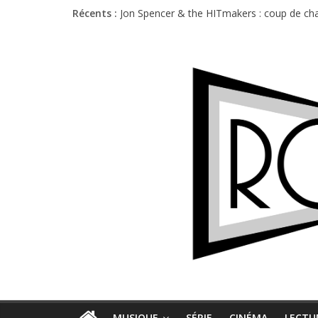
Charlie Puth à l’Olympia : la leçon de pop 
Récents :
Jon Spencer & the HITmakers : coup de cha
Hellfest 2026 vendredi : température et é
Hellfest 2026 jeudi : impossible de choisir
Première édition du Midgard Festival : entr
MUSIQUE
SÉRIE
CINÉMA
LECTU