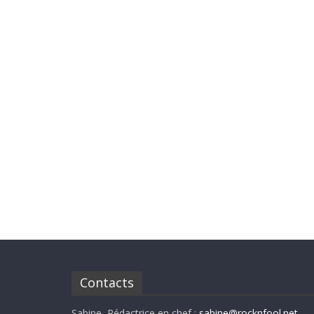
Contacts
Sabine, Rédactrice en chef :
sabine@rocknfool.net