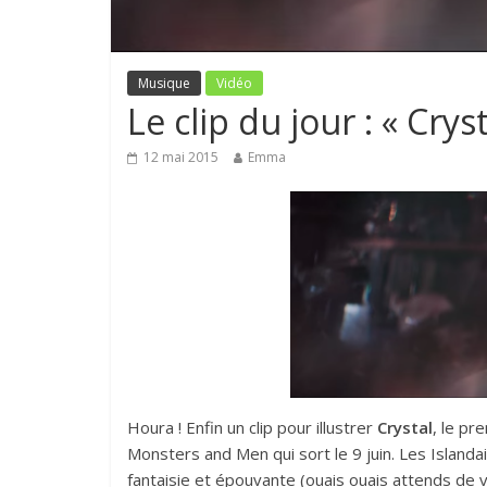
Musique
Vidéo
Le clip du jour : « Cr
12 mai 2015
Emma
Houra ! Enfin un clip pour illustrer
Crystal
, le pr
Monsters and Men qui sort le 9 juin. Les Islan
fantaisie et épouvante (ouais ouais attends de vo