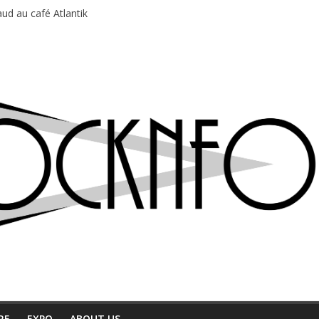
du Professeur Puth
ud au café Atlantik
motions en hausse
 entre chaleur et bonne humeur
e bière, métal et tatouages
RE
EXPO
ABOUT US