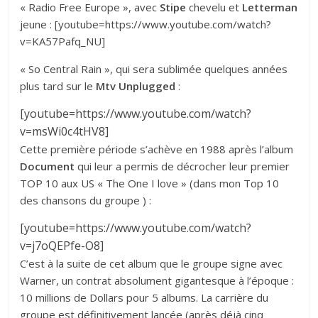
« Radio Free Europe », avec
Stipe
chevelu et
Letterman
jeune : [youtube=https://www.youtube.com/watch?
v=KA57Pafq_NU]
« So Central Rain », qui sera sublimée quelques années
plus tard sur le
Mtv Unplugged
:
[youtube=https://www.youtube.com/watch?
v=msWi0c4tHV8]
Cette première période s’achève en 1988 après l’album
Document
qui leur a permis de décrocher leur premier
TOP 10 aux US « The One I love » (dans mon Top 10
des chansons du groupe ) :
[youtube=https://www.youtube.com/watch?
v=j7oQEPfe-O8]
C’est à la suite de cet album que le groupe signe avec
Warner, un contrat absolument gigantesque à l’époque :
10 millions de Dollars pour 5 albums. La carrière du
groupe est définitivement lancée (après déjà cinq