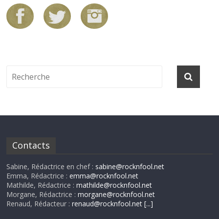
Contacts
Sabine, Rédactrice en chef :
sabine@rocknfool.net
Emma, Rédactrice :
emma@rocknfool.net
Mathilde, Rédactrice :
mathilde@rocknfool.net
Morgane, Rédactrice :
morgane@rocknfool.net
Renaud, Rédacteur :
renaud@rocknfool.net
[...]