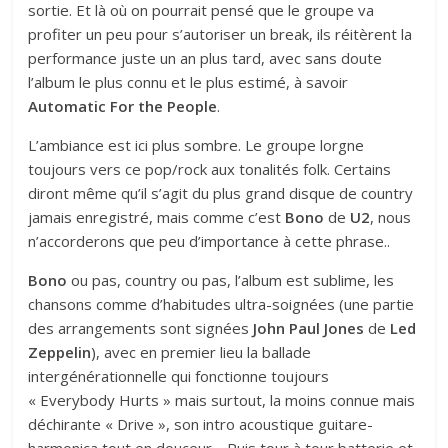
sortie. Et là où on pourrait pensé que le groupe va
profiter un peu pour s’autoriser un break, ils réitèrent la
performance juste un an plus tard, avec sans doute
l’album le plus connu et le plus estimé, à savoir
Automatic For the People
.
L’ambiance est ici plus sombre. Le groupe lorgne
toujours vers ce pop/rock aux tonalités folk. Certains
diront même qu’il s’agit du plus grand disque de country
jamais enregistré, mais comme c’est
Bono
de
U2
, nous
n’accorderons que peu d’importance à cette phrase..
Bono
ou pas, country ou pas, l’album est sublime, les
chansons comme d’habitudes ultra-soignées (une partie
des arrangements sont signées
John Paul Jones
de
Led
Zeppelin
), avec en premier lieu la ballade
intergénérationnelle qui fonctionne toujours
« Everybody Hurts » mais surtout, la moins connue mais
déchirante « Drive », son intro acoustique guitare-
harmonica tout en douceur… Puis tour à tour batterie et