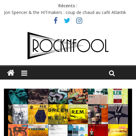
Récents :
Jon Spencer & the HITmakers : coup de chaud au café Atlantik
Hellfest 2026 vendredi : température et émotions en hausse
Hellfest 2026 jeudi : impossible de choisir entre chaleur et bonne
humeur
Première édition du Midgard Festival : entre bière, métal et
tatouages
Charlie Puth à l’Olympia : la leçon de pop du Professeur Puth