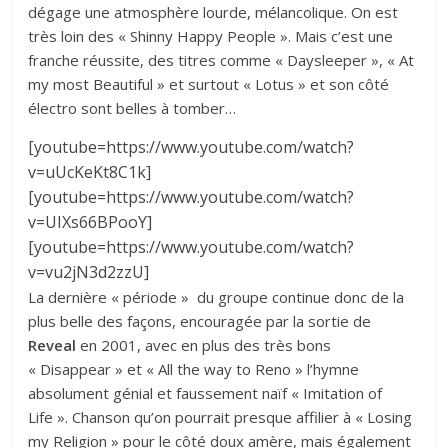
dégage une atmosphère lourde, mélancolique. On est
très loin des « Shinny Happy People ». Mais c’est une
franche réussite, des titres comme « Daysleeper », « At
my most Beautiful » et surtout « Lotus » et son côté
électro sont belles à tomber…
[youtube=https://www.youtube.com/watch?
v=uUcKeKt8C1k]
[youtube=https://www.youtube.com/watch?
v=UIXs66BPooY]
[youtube=https://www.youtube.com/watch?
v=vu2jN3d2zzU]
La dernière « période » du groupe continue donc de la
plus belle des façons, encouragée par la sortie de
Reveal
en 2001, avec en plus des très bons
« Disappear » et « All the way to Reno » l’hymne
absolument génial et faussement naïf « Imitation of
Life ». Chanson qu’on pourrait presque affilier à « Losing
my Religion » pour le côté doux amère, mais également