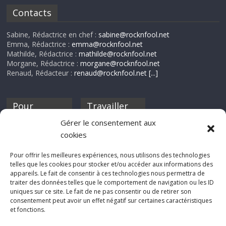
Contacts
Sabine, Rédactrice en chef :
sabine@rocknfool.net
Emma, Rédactrice :
emma@rocknfool.net
Mathilde, Rédactrice :
mathilde@rocknfool.net
Morgane, Rédactrice :
morgane@rocknfool.net
Renaud, Rédacteur :
renaud@rocknfool.net
[...]
Pour
Travailler
nourrir ta
pour nous ?
Gérer le consentement aux
discothèque
cookies
Si tu souhaites
contribuer à
Pour offrir les meilleures expériences, nous utilisons des technologies
Rocknfool, n'hésite
telles que les cookies pour stocker et/ou accéder aux informations des
pas à nous envoyer
appareils. Le fait de consentir à ces technologies nous permettra de
tes chroniques de
traiter des données telles que le comportement de navigation ou les ID
concerts, de films,
uniques sur ce site. Le fait de ne pas consentir ou de retirer son
séries ou des billets
consentement peut avoir un effet négatif sur certaines caractéristiques
d'humeur :
et fonctions.
sabine@rocknfool.
net