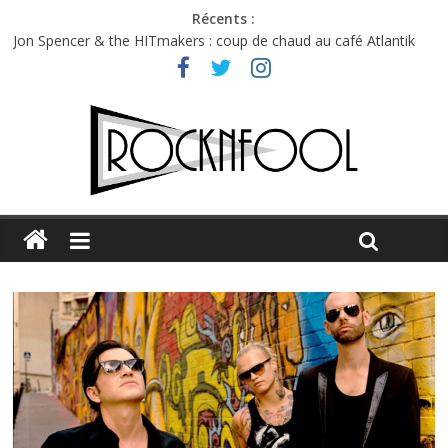
Récents :
Jon Spencer & the HITmakers : coup de chaud au café Atlantik
Hellfest 2026 vendredi : température et émotions en hausse
Hellfest 2026 jeudi : impossible de choisir entre chaleur et bonne
humeur
Première édition du Midgard Festival : entre bière, métal et
tatouages
Charlie Puth à l’Olympia : la leçon de pop du Professeur Puth