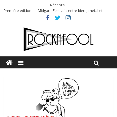
Récents :
Première édition du Midgard Festival : entre bière, métal et
tatouages
Charlie Puth à l’Olympia : la leçon de pop du Professeur Puth
Jon Spencer & the HITmakers : coup de chaud au café Atlantik
Hellfest 2026 vendredi : température et émotions en hausse
Hellfest 2026 jeudi : impossible de choisir entre chaleur et bonne
humeur