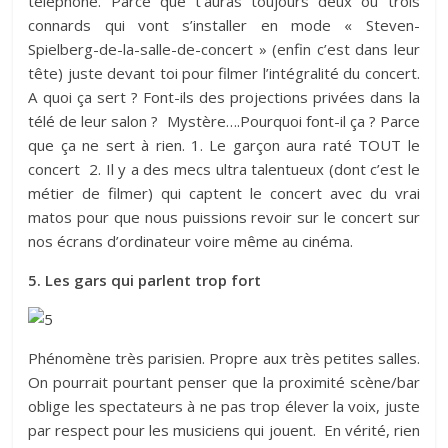
téléphone. Parce que t’auras toujours deux ou trois
connards qui vont s’installer en mode « Steven-
Spielberg-de-la-salle-de-concert » (enfin c’est dans leur
tête) juste devant toi pour filmer l’intégralité du concert.
A quoi ça sert ? Font-ils des projections privées dans la
télé de leur salon ? Mystère….Pourquoi font-il ça ? Parce
que ça ne sert à rien. 1. Le garçon aura raté TOUT le
concert 2. Il y a des mecs ultra talentueux (dont c’est le
métier de filmer) qui captent le concert avec du vrai
matos pour que nous puissions revoir sur le concert sur
nos écrans d’ordinateur voire même au cinéma.
5. Les gars qui parlent trop fort
Phénomène très parisien. Propre aux très petites salles.
On pourrait pourtant penser que la proximité scène/bar
oblige les spectateurs à ne pas trop élever la voix, juste
par respect pour les musiciens qui jouent. En vérité, rien