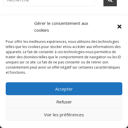
Gérer le consentement aux
cookies
Contacts
Pour offrir les meilleures expériences, nous utilisons des technologies
telles que les cookies pour stocker et/ou accéder aux informations des
Sabine, Rédactrice en chef :
sabine@rocknfool.net
appareils. Le fait de consentir à ces technologies nous permettra de
traiter des données telles que le comportement de navigation ou les ID
Emma, Rédactrice :
emma@rocknfool.net
uniques sur ce site. Le fait de ne pas consentir ou de retirer son
Mathilde, Rédactrice :
mathilde@rocknfool.net
consentement peut avoir un effet négatif sur certaines caractéristiques
Morgane, Rédactrice :
morgane@rocknfool.net
et fonctions.
Renaud, Rédacteur :
renaud@rocknfool.net
[...]
Accepter
Pour
Travailler
nourrir ta
pour nous ?
Refuser
discothèque
Si tu souhaites
Voir les préférences
contribuer à
Rocknfool, n'hésite
pas à nous envoyer