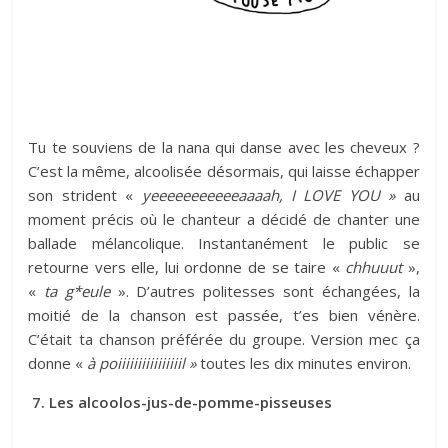
Tu te souviens de la nana qui danse avec les cheveux ?
C’est la même, alcoolisée désormais, qui laisse échapper
son strident «
yeeeeeeeeeeeaaaah, I LOVE YOU »
au
moment précis où le chanteur a décidé de chanter une
ballade mélancolique. Instantanément le public se
retourne vers elle, lui ordonne de se taire «
chhuuut
»,
«
ta g*eule
». D’autres politesses sont échangées, la
moitié de la chanson est passée, t’es bien vénère.
C’était ta chanson préférée du groupe. Version mec ça
donne «
à poiiiiiiiiiiiiiiiil »
toutes les dix minutes environ.
7. Les alcoolos-jus-de-pomme-pisseuses