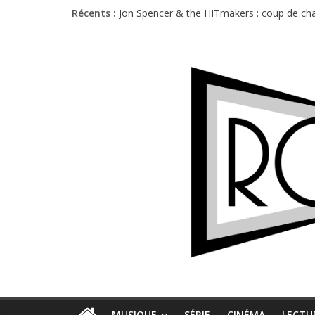
Récents :
Jon Spencer & the HITmakers : coup de cha
Hellfest 2026 vendredi : température et é
Hellfest 2026 jeudi : impossible de choisir
Première édition du Midgard Festival : entr
Charlie Puth à l’Olympia : la leçon de pop 
MUSIQUE
SÉRIE
CINÉMA
LECTU