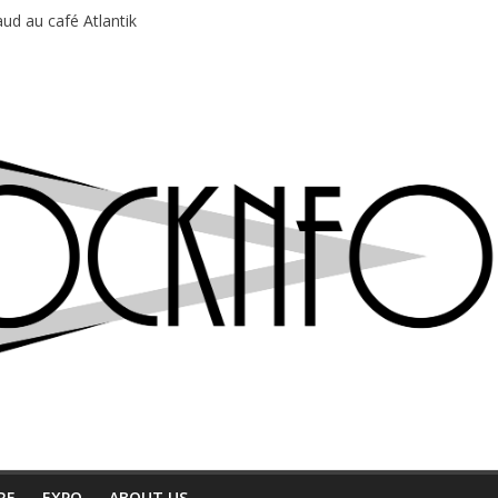
ud au café Atlantik
motions en hausse
 entre chaleur et bonne humeur
e bière, métal et tatouages
du Professeur Puth
RE
EXPO
ABOUT US