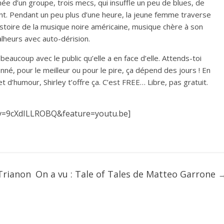
e d’un groupe, trois mecs, qui insuffle un peu de blues, de
t. Pendant un peu plus d’une heure, la jeune femme traverse
istoire de la musique noire américaine, musique chère à son
alheurs avec auto-dérision.
 beaucoup avec le public qu’elle a en face d’elle. Attends-toi
né, pour le meilleur ou pour le pire, ça dépend des jours ! En
t d’humour, Shirley t’offre ça. C’est FREE… Libre, pas gratuit.
v=9cXdILLROBQ&feature=youtu.be]
Trianon
On a vu : Tale of Tales de Matteo Garrone