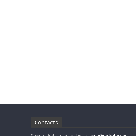
Contacts
Sabine, Rédactrice en chef :
sabine@rocknfool.net