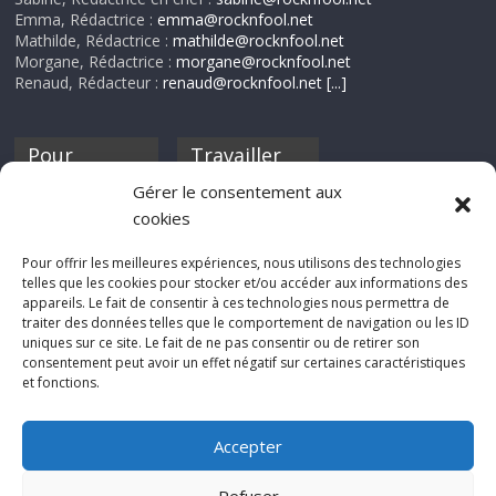
Emma, Rédactrice :
emma@rocknfool.net
Mathilde, Rédactrice :
mathilde@rocknfool.net
Morgane, Rédactrice :
morgane@rocknfool.net
Renaud, Rédacteur :
renaud@rocknfool.net
[...]
Pour
Travailler
nourrir ta
pour nous ?
Gérer le consentement aux
discothèque
cookies
Si tu souhaites
contribuer à
Pour offrir les meilleures expériences, nous utilisons des technologies
Rocknfool, n'hésite
telles que les cookies pour stocker et/ou accéder aux informations des
pas à nous envoyer
appareils. Le fait de consentir à ces technologies nous permettra de
tes chroniques de
traiter des données telles que le comportement de navigation ou les ID
concerts, de films,
uniques sur ce site. Le fait de ne pas consentir ou de retirer son
séries ou des billets
consentement peut avoir un effet négatif sur certaines caractéristiques
d'humeur :
et fonctions.
sabine@rocknfool.
net
Accepter
Refuser