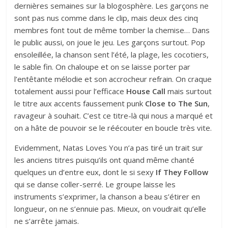
dernières semaines sur la blogosphère. Les garçons ne
sont pas nus comme dans le clip, mais deux des cinq
membres font tout de même tomber la chemise… Dans
le public aussi, on joue le jeu. Les garçons surtout. Pop
ensoleillée, la chanson sent l’été, la plage, les cocotiers,
le sable fin. On chaloupe et on se laisse porter par
l’entêtante mélodie et son accrocheur refrain. On craque
totalement aussi pour l’efficace
House Call
mais surtout
le titre aux accents faussement punk
Close to The Sun
,
ravageur à souhait. C’est ce titre-là qui nous a marqué et
on a hâte de pouvoir se le réécouter en boucle très vite.
Evidemment, Natas Loves You n’a pas tiré un trait sur
les anciens titres puisqu’ils ont quand même chanté
quelques un d’entre eux, dont le si sexy
If They Follow
qui se danse coller-serré. Le groupe laisse les
instruments s’exprimer, la chanson a beau s’étirer en
longueur, on ne s’ennuie pas. Mieux, on voudrait qu’elle
ne s’arrête jamais.