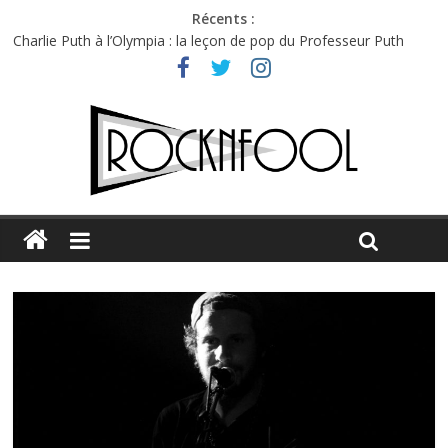
Récents :
Charlie Puth à l’Olympia : la leçon de pop du Professeur Puth
Festival Triptyque : un nouveau festival de musique indépendant
à Montréal
Hellfest 2026 vendredi : température et émotions en hausse
Hellfest 2026 jeudi : impossible de choisir entre chaleur et bonne
humeur
Première édition du Midgard Festival : entre bière, métal et
tatouages