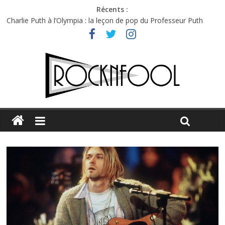
Récents :
Charlie Puth à l’Olympia : la leçon de pop du Professeur Puth
Festival Triptyque : un nouveau festival de musique indépendant
à Montréal
Hellfest 2026 vendredi : température et émotions en hausse
Hellfest 2026 jeudi : impossible de choisir entre chaleur et bonne
humeur
Première édition du Midgard Festival : entre bière, métal et
tatouages