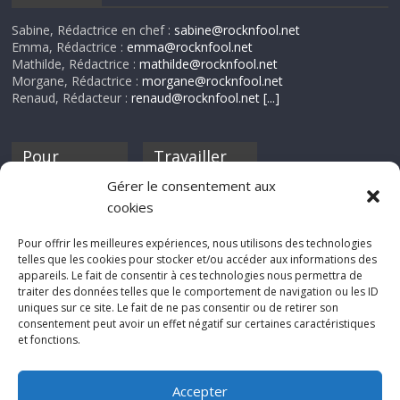
Sabine, Rédactrice en chef :
sabine@rocknfool.net
Emma, Rédactrice :
emma@rocknfool.net
Mathilde, Rédactrice :
mathilde@rocknfool.net
Morgane, Rédactrice :
morgane@rocknfool.net
Renaud, Rédacteur :
renaud@rocknfool.net
[...]
Pour
Travailler
nourrir ta
pour nous ?
Gérer le consentement aux
discothèque
cookies
Si tu souhaites
contribuer à
Pour offrir les meilleures expériences, nous utilisons des technologies
Rocknfool, n'hésite
telles que les cookies pour stocker et/ou accéder aux informations des
pas à nous envoyer
appareils. Le fait de consentir à ces technologies nous permettra de
tes chroniques de
traiter des données telles que le comportement de navigation ou les ID
concerts, de films,
uniques sur ce site. Le fait de ne pas consentir ou de retirer son
séries ou des billets
consentement peut avoir un effet négatif sur certaines caractéristiques
d'humeur :
et fonctions.
sabine@rocknfool.
net
Accepter