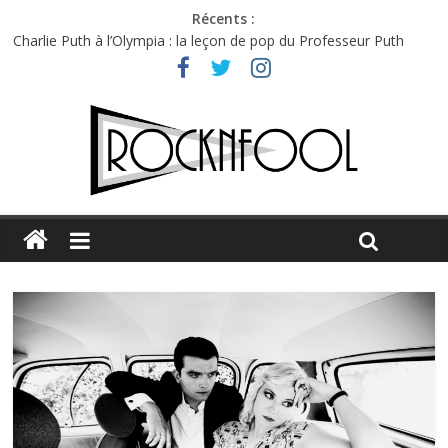
Récents :
Charlie Puth à l’Olympia : la leçon de pop du Professeur Puth
Jon Spencer & the HITmakers : coup de chaud au café Atlantik
Hellfest 2026 vendredi : température et émotions en hausse
Hellfest 2026 jeudi : impossible de choisir entre chaleur et bonne
humeur
Première édition du Midgard Festival : entre bière, métal et
tatouages