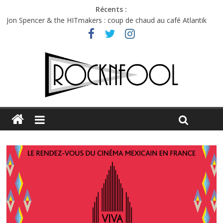
Récents :
Charlie Puth à l’Olympia : la leçon de pop du Professeur Puth
Jon Spencer & the HITmakers : coup de chaud au café Atlantik
Hellfest 2026 vendredi : température et émotions en hausse
Hellfest 2026 jeudi : impossible de choisir entre chaleur et bonne
humeur
Première édition du Midgard Festival : entre bière, métal et
tatouages