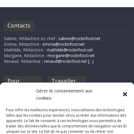
Contacts
Sabine, Rédactrice en chef :
sabine@rocknfool.net
Emma, Rédactrice :
emma@rocknfool.net
Mathilde, Rédactrice :
mathilde@rocknfool.net
Morgane, Rédactrice :
morgane@rocknfool.net
Renaud, Rédacteur :
renaud@rocknfool.net
[...]
Pour
Travailler
nourrir ta
pour nous ?
Gérer le consentement aux
discothèque
cookies
Si tu souhaites
contribuer à
Pour offrir les meilleures expériences, nous utilisons des technologies
Rocknfool, n'hésite
telles que les cookies pour stocker et/ou accéder aux informations des
pas à nous envoyer
appareils. Le fait de consentir à ces technologies nous permettra de
tes chroniques de
traiter des données telles que le comportement de navigation ou les ID
concerts, de films,
uniques sur ce site. Le fait de ne pas consentir ou de retirer son