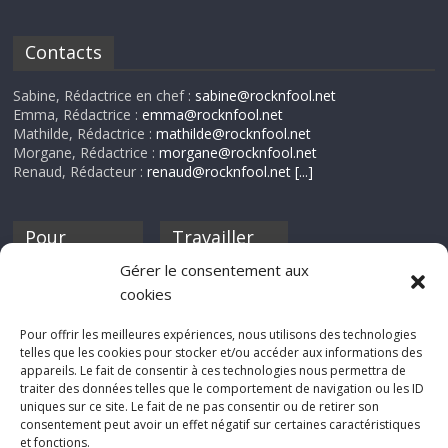
Contacts
Sabine, Rédactrice en chef :
sabine@rocknfool.net
Emma, Rédactrice :
emma@rocknfool.net
Mathilde, Rédactrice :
mathilde@rocknfool.net
Morgane, Rédactrice :
morgane@rocknfool.net
Renaud, Rédacteur :
renaud@rocknfool.net
[...]
Pour
Travailler
nourrir ta
pour nous ?
Gérer le consentement aux
discothèque
cookies
Si tu souhaites
contribuer à
Pour offrir les meilleures expériences, nous utilisons des technologies
Rocknfool, n'hésite
telles que les cookies pour stocker et/ou accéder aux informations des
pas à nous envoyer
appareils. Le fait de consentir à ces technologies nous permettra de
tes chroniques de
traiter des données telles que le comportement de navigation ou les ID
concerts, de films,
uniques sur ce site. Le fait de ne pas consentir ou de retirer son
séries ou des billets
consentement peut avoir un effet négatif sur certaines caractéristiques
d'humeur :
et fonctions.