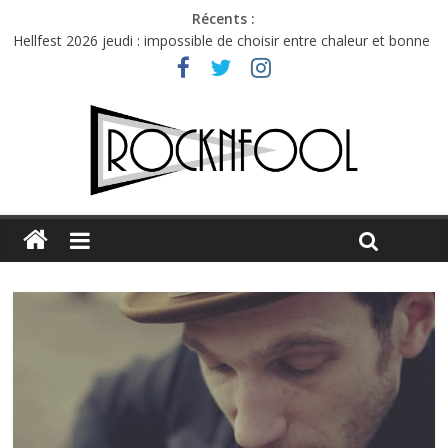
Récents :
Hellfest 2026 jeudi : impossible de choisir entre chaleur et bonne
humeur
Première édition du Midgard Festival : entre bière, métal et
tatouages
Charlie Puth à l’Olympia : la leçon de pop du Professeur Puth
Festival Triptyque : un nouveau festival de musique indépendant
à Montréal
Hellfest 2026 vendredi : température et émotions en hausse