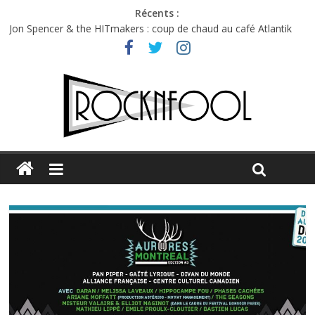
Récents :
Jon Spencer & the HITmakers : coup de chaud au café Atlantik
Hellfest 2026 vendredi : température et émotions en hausse
Hellfest 2026 jeudi : impossible de choisir entre chaleur et bonne
humeur
Première édition du Midgard Festival : entre bière, métal et
tatouages
Charlie Puth à l’Olympia : la leçon de pop du Professeur Puth