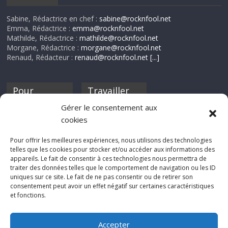
Sabine, Rédactrice en chef :
sabine@rocknfool.net
Emma, Rédactrice :
emma@rocknfool.net
Mathilde, Rédactrice :
mathilde@rocknfool.net
Morgane, Rédactrice :
morgane@rocknfool.net
Renaud, Rédacteur :
renaud@rocknfool.net
[...]
Pour
Travailler
nourrir ta
pour nous ?
Gérer le consentement aux
discothèque
cookies
Si tu souhaites
contribuer à
Pour offrir les meilleures expériences, nous utilisons des technologies
Rocknfool, n'hésite
telles que les cookies pour stocker et/ou accéder aux informations des
pas à nous envoyer
appareils. Le fait de consentir à ces technologies nous permettra de
tes chroniques de
traiter des données telles que le comportement de navigation ou les ID
concerts, de films,
uniques sur ce site. Le fait de ne pas consentir ou de retirer son
séries ou des billets
consentement peut avoir un effet négatif sur certaines caractéristiques
d'humeur :
et fonctions.
sabine@rocknfool.
net
Accepter