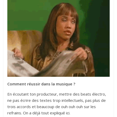
Comment réussir dans la musique ?
En écoutant ton producteur, mettre des beats électro,
ne pas écrire des textes trop intellectuels, pas plus de
trois accords et beaucoup de ouh ouh ouh sur les
refrains. On a déjà
tout expliqué ici
.