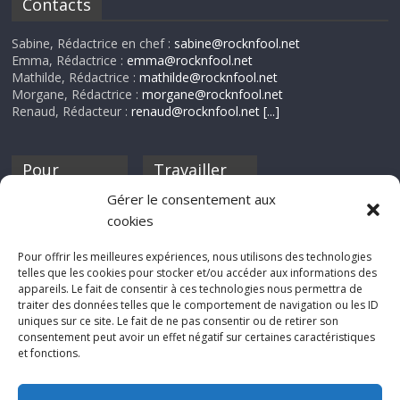
Contacts
Sabine, Rédactrice en chef :
sabine@rocknfool.net
Emma, Rédactrice :
emma@rocknfool.net
Mathilde, Rédactrice :
mathilde@rocknfool.net
Morgane, Rédactrice :
morgane@rocknfool.net
Renaud, Rédacteur :
renaud@rocknfool.net
[...]
Pour
Travailler
nourrir ta
pour nous ?
Gérer le consentement aux
discothèque
cookies
Si tu souhaites
contribuer à
Pour offrir les meilleures expériences, nous utilisons des technologies
Rocknfool, n'hésite
telles que les cookies pour stocker et/ou accéder aux informations des
pas à nous envoyer
appareils. Le fait de consentir à ces technologies nous permettra de
tes chroniques de
traiter des données telles que le comportement de navigation ou les ID
concerts, de films,
uniques sur ce site. Le fait de ne pas consentir ou de retirer son
séries ou des billets
consentement peut avoir un effet négatif sur certaines caractéristiques
d'humeur :
et fonctions.
sabine@rocknfool.
net