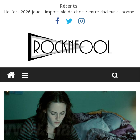
Récents :
Hellfest 2026 jeudi : impossible de choisir entre chaleur et bonne
humeur
Première édition du Midgard Festival : entre bière, métal et
tatouages
Charlie Puth à l’Olympia : la leçon de pop du Professeur Puth
Jon Spencer & the HITmakers : coup de chaud au café Atlantik
Hellfest 2026 vendredi : température et émotions en hausse