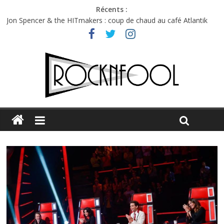
Récents :
Jon Spencer & the HITmakers : coup de chaud au café Atlantik
Hellfest 2026 vendredi : température et émotions en hausse
Hellfest 2026 jeudi : impossible de choisir entre chaleur et bonne
humeur
Première édition du Midgard Festival : entre bière, métal et
tatouages
Charlie Puth à l’Olympia : la leçon de pop du Professeur Puth