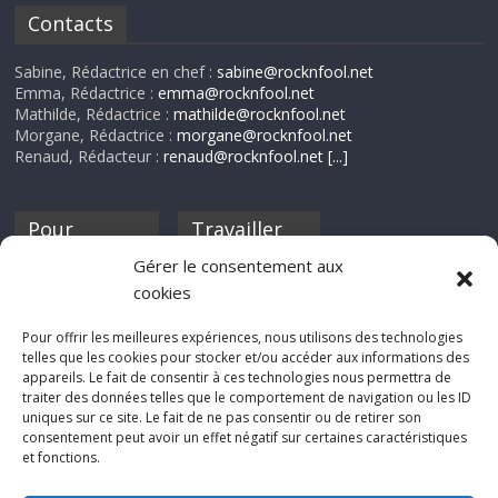
Contacts
Sabine, Rédactrice en chef :
sabine@rocknfool.net
Emma, Rédactrice :
emma@rocknfool.net
Mathilde, Rédactrice :
mathilde@rocknfool.net
Morgane, Rédactrice :
morgane@rocknfool.net
Renaud, Rédacteur :
renaud@rocknfool.net
[...]
Pour
Travailler
nourrir ta
pour nous ?
Gérer le consentement aux
discothèque
cookies
Si tu souhaites
contribuer à
Pour offrir les meilleures expériences, nous utilisons des technologies
Rocknfool, n'hésite
telles que les cookies pour stocker et/ou accéder aux informations des
pas à nous envoyer
appareils. Le fait de consentir à ces technologies nous permettra de
tes chroniques de
traiter des données telles que le comportement de navigation ou les ID
concerts, de films,
uniques sur ce site. Le fait de ne pas consentir ou de retirer son
séries ou des billets
consentement peut avoir un effet négatif sur certaines caractéristiques
d'humeur :
et fonctions.
sabine@rocknfool.
net