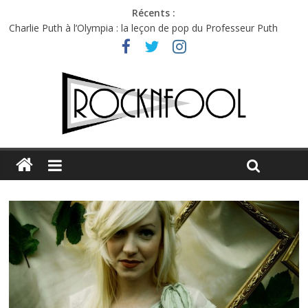
Récents :
Charlie Puth à l’Olympia : la leçon de pop du Professeur Puth
Festival Triptyque : un nouveau festival de musique indépendant
à Montréal
Hellfest 2026 vendredi : température et émotions en hausse
Hellfest 2026 jeudi : impossible de choisir entre chaleur et bonne
humeur
Première édition du Midgard Festival : entre bière, métal et
tatouages