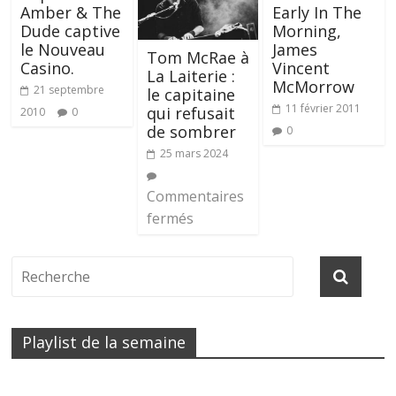
Amber & The
Early In The
Dude captive
Morning,
le Nouveau
James
Tom McRae à
Casino.
Vincent
La Laiterie :
McMorrow
21 septembre
le capitaine
11 février 2011
qui refusait
2010
0
de sombrer
0
25 mars 2024
Commentaires
fermés
Playlist de la semaine