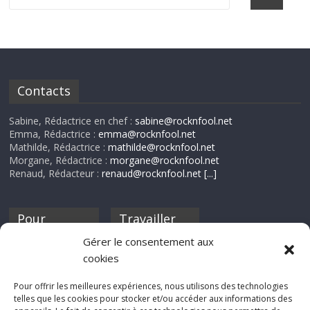
Contacts
Sabine, Rédactrice en chef :
sabine@rocknfool.net
Emma, Rédactrice :
emma@rocknfool.net
Mathilde, Rédactrice :
mathilde@rocknfool.net
Morgane, Rédactrice :
morgane@rocknfool.net
Renaud, Rédacteur :
renaud@rocknfool.net
[...]
Pour
Travailler
nourrir ta
pour nous ?
Gérer le consentement aux
discothèque
cookies
Si tu souhaites
contribuer à
Pour offrir les meilleures expériences, nous utilisons des technologies
Rocknfool, n'hésite
telles que les cookies pour stocker et/ou accéder aux informations des
pas à nous envoyer