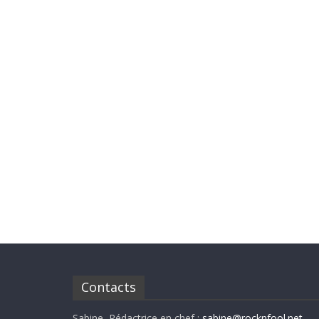
Contacts
Sabine, Rédactrice en chef :
sabine@rocknfool.net