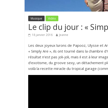
Musique
Vidéo
Le clip du jour : « Sim
18 janvier 2016
Jeanne
Les deux joyeux lurons de Papooz, Ulysse et Arm
« Simply Are », ils ont tourné dans la chambre d’
résultat n’est pas joli-joli, mais il est à leur i
d’exotisme, du groove sexy, un détachement plei
voilà la recette miracle du tropical garage (com