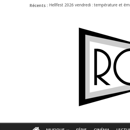
Récents :
Hellfest 2026 vendredi : température et é
Hellfest 2026 jeudi : impossible de choisir
Première édition du Midgard Festival : entr
Charlie Puth à l’Olympia : la leçon de pop 
Jon Spencer & the HITmakers : coup de cha
MUSIQUE
SÉRIE
CINÉMA
LECTU