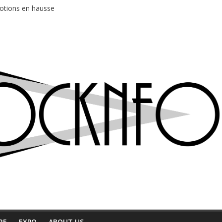
motions en hausse
 entre chaleur et bonne humeur
e bière, métal et tatouages
du Professeur Puth
ud au café Atlantik
RE
EXPO
ABOUT US