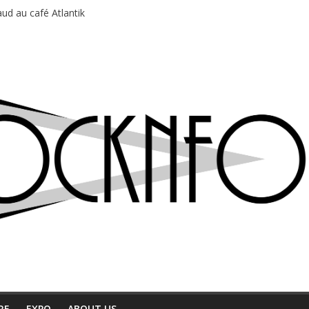
ud au café Atlantik
motions en hausse
 entre chaleur et bonne humeur
e bière, métal et tatouages
du Professeur Puth
RE
EXPO
ABOUT US