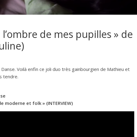
ns l’ombre de mes pupilles » de
uline)
a Danse. Voilà enfin ce joli duo très gainbourgien de Mathieu et
ès tendre.
nse
 de moderne et folk » (INTERVIEW)