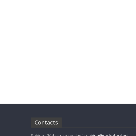
Contacts
Sabine, Rédactrice en chef :
sabine@rocknfool.net