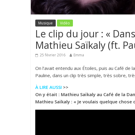
Musique
Vidéo
Le clip du jour : « Da
Mathieu Saïkaly (ft. Pa
25 février 2016
Emma
On l’avait entendu aux Étoiles, puis au Café de l
Pauline, dans un clip très simple, très sobre, tr
À LIRE AUSSI
>>
On y était : Mathieu Saïkaly au Café de la Da
Mathieu Saïkaly : « Je voulais quelque chose