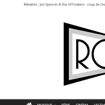
Récents :
Jon Spencer & the HITmakers : coup de cha
Hellfest 2026 vendredi : température et é
Hellfest 2026 jeudi : impossible de choisir
Première édition du Midgard Festival : entr
Charlie Puth à l’Olympia : la leçon de pop 
MUSIQUE
SÉRIE
CINÉMA
LECTU