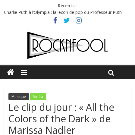
Récents :
Charlie Puth à l’Olympia : la leçon de pop du Professeur Puth
Festival Triptyque : un nouveau festival de musique indépendant
à Montréal
Hellfest 2026 vendredi : température et émotions en hausse
Hellfest 2026 jeudi : impossible de choisir entre chaleur et bonne
humeur
Première édition du Midgard Festival : entre bière, métal et
tatouages
Musique
Vidéo
Le clip du jour : « All the
Colors of the Dark » de
Marissa Nadler