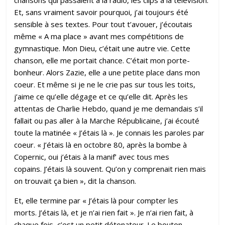
chansons qui passaient à la radio, les clips à la télévision.
Et, sans vraiment savoir pourquoi, j’ai toujours été
sensible à ses textes. Pour tout t’avouer, j’écoutais
même « A ma place » avant mes compétitions de
gymnastique. Mon Dieu, c’était une autre vie. Cette
chanson, elle me portait chance. C’était mon porte-
bonheur. Alors Zazie, elle a une petite place dans mon
coeur. Et même si je ne le crie pas sur tous les toits,
j’aime ce qu’elle dégage et ce qu’elle dit. Après les
attentas de Charlie Hebdo, quand je me demandais s’il
fallait ou pas aller à la Marche Républicaine, j’ai écouté
toute la matinée « J’étais là ». Je connais les paroles par
coeur. « J’étais là en octobre 80, après la bombe à
Copernic, oui j’étais à la manif’ avec tous mes
copains. J’étais là souvent. Qu’on y comprenait rien mais
on trouvait ça bien », dit la chanson.
Et, elle termine par « J’étais là pour compter les
morts. J’étais là, et je n’ai rien fait ». Je n’ai rien fait, à
chaque fois, c’est un petit détonateur. Le bouton