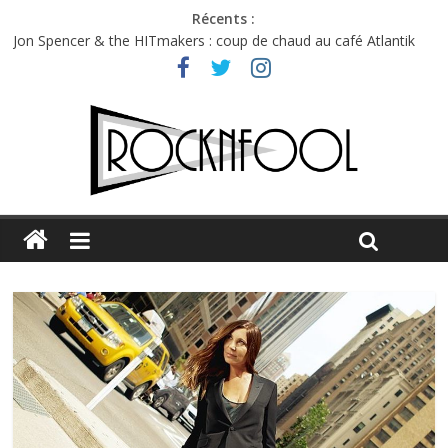
Récents :
Jon Spencer & the HITmakers : coup de chaud au café Atlantik
Hellfest 2026 vendredi : température et émotions en hausse
Hellfest 2026 jeudi : impossible de choisir entre chaleur et bonne
humeur
Première édition du Midgard Festival : entre bière, métal et
tatouages
Charlie Puth à l’Olympia : la leçon de pop du Professeur Puth