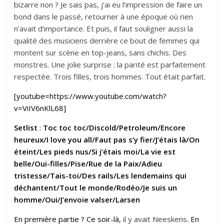
bizarre non ? Je sais pas, j’ai eu l’impression de faire un
bond dans le passé, retourner à une époque où rien
n’avait d’importance. Et puis, il faut souligner aussi la
qualité des musiciens derrière ce bout de femmes qui
montent sur scène en top-jeans, sans chichis. Des
monstres. Une jolie surprise : la parité est parfaitement
respectée. Trois filles, trois hommes. Tout était parfait.
[youtube=https://www.youtube.com/watch?
v=ViIV6nKlL68]
Setlist
:
Toc toc toc/
Discold/
Petroleum/
Encore
heureux/
I love you all/
Faut pas s’y fier/
J’étais là/
On
éteint/
Les pieds nus/
Si j’étais moi/
La vie est
belle/
Oui-filles/
Pise/
Rue de la Paix/
Adieu
tristesse/
Tais-toi/
Des rails/
Les lendemains qui
déchantent/
Tout le monde/
Rodéo/
Je suis un
homme/Oui/
J’envoie valser/
Larsen
En première partie ? Ce soir-là,
il y avait Neeskens
. En