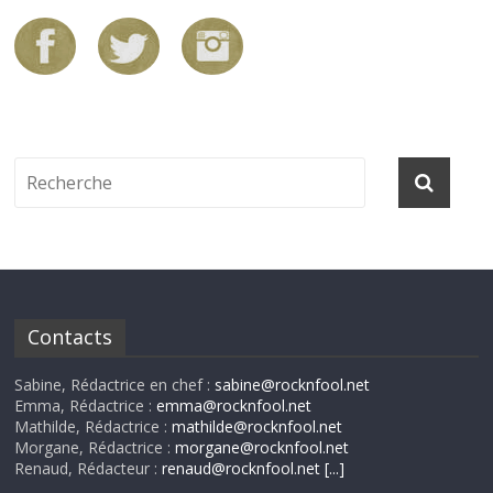
Contacts
Sabine, Rédactrice en chef :
sabine@rocknfool.net
Emma, Rédactrice :
emma@rocknfool.net
Mathilde, Rédactrice :
mathilde@rocknfool.net
Morgane, Rédactrice :
morgane@rocknfool.net
Renaud, Rédacteur :
renaud@rocknfool.net
[...]