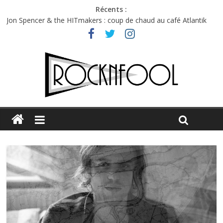
Récents :
Jon Spencer & the HITmakers : coup de chaud au café Atlantik
Hellfest 2026 vendredi : température et émotions en hausse
Hellfest 2026 jeudi : impossible de choisir entre chaleur et bonne
humeur
Première édition du Midgard Festival : entre bière, métal et
tatouages
Charlie Puth à l’Olympia : la leçon de pop du Professeur Puth