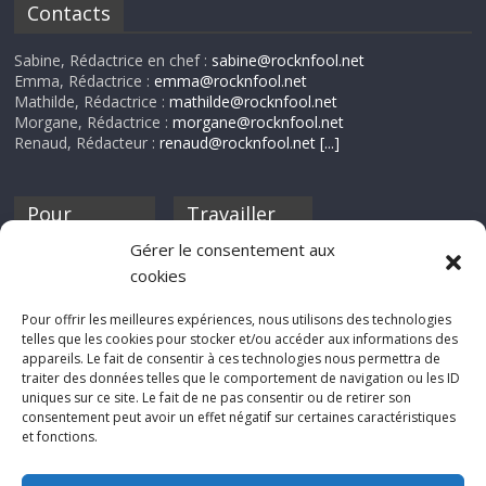
Contacts
Sabine, Rédactrice en chef :
sabine@rocknfool.net
Emma, Rédactrice :
emma@rocknfool.net
Mathilde, Rédactrice :
mathilde@rocknfool.net
Morgane, Rédactrice :
morgane@rocknfool.net
Renaud, Rédacteur :
renaud@rocknfool.net
[...]
Pour
Travailler
nourrir ta
pour nous ?
Gérer le consentement aux
discothèque
cookies
Si tu souhaites
contribuer à
Pour offrir les meilleures expériences, nous utilisons des technologies
Rocknfool, n'hésite
telles que les cookies pour stocker et/ou accéder aux informations des
pas à nous envoyer
appareils. Le fait de consentir à ces technologies nous permettra de
tes chroniques de
traiter des données telles que le comportement de navigation ou les ID
concerts, de films,
uniques sur ce site. Le fait de ne pas consentir ou de retirer son
séries ou des billets
consentement peut avoir un effet négatif sur certaines caractéristiques
d'humeur :
et fonctions.
sabine@rocknfool.
net