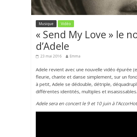
Musique
Vidéo
« Send My Love » le n
d’Adele
23 mai 2016
Emma
Adele revient avec une nouvelle vidéo épurée (e
fleurie, chante et danse simplement, sur un fond 
à petit, Adele se dédouble, détriple, déquadrup
différentes identités, multiples et insaisissables
Adele sera en concert le 9 et 10 juin à l’AccorHo