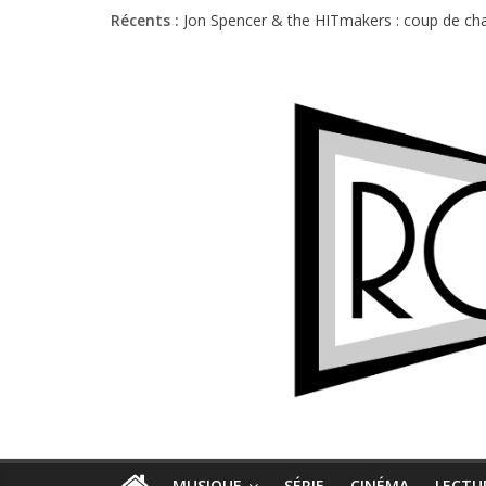
Récents :
Jon Spencer & the HITmakers : coup de cha
Hellfest 2026 vendredi : température et é
Hellfest 2026 jeudi : impossible de choisir
Première édition du Midgard Festival : entr
Charlie Puth à l’Olympia : la leçon de pop 
MUSIQUE
SÉRIE
CINÉMA
LECTU