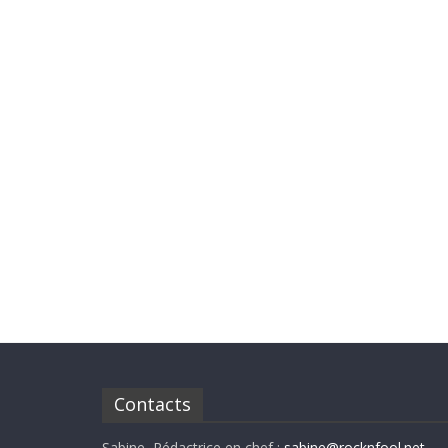
Contacts
Sabine, Rédactrice en chef :
sabine@rocknfool.net