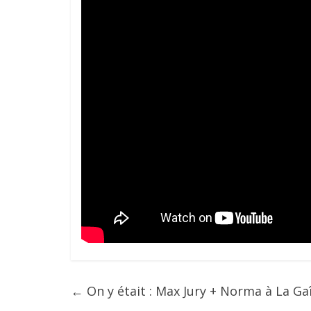
←
On y était : Max Jury + Norma à La Ga