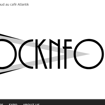
ud au café Atlantik
motions en hausse
 entre chaleur et bonne humeur
e bière, métal et tatouages
du Professeur Puth
RE
EXPO
ABOUT US