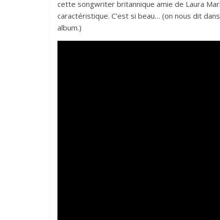
cette songwriter britannique amie de Laura Marl
caractéristique. C’est si beau… (on nous dit dans 
album.)