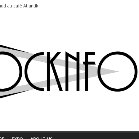
ud au café Atlantik
motions en hausse
 entre chaleur et bonne humeur
e bière, métal et tatouages
du Professeur Puth
RE
EXPO
ABOUT US