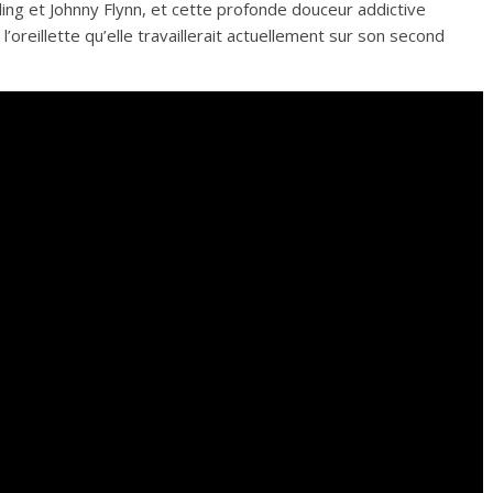
ing et Johnny Flynn, et cette profonde douceur addictive
l’oreillette qu’elle travaillerait actuellement sur son second