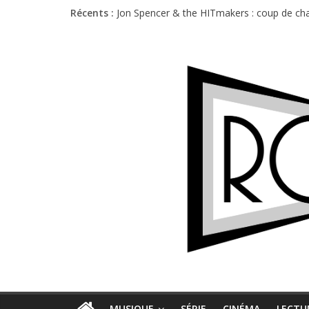
Récents :
Jon Spencer & the HITmakers : coup de cha
Hellfest 2026 vendredi : température et é
Hellfest 2026 jeudi : impossible de choisir
Première édition du Midgard Festival : entr
Charlie Puth à l’Olympia : la leçon de pop 
MUSIQUE
SÉRIE
CINÉMA
LECTU