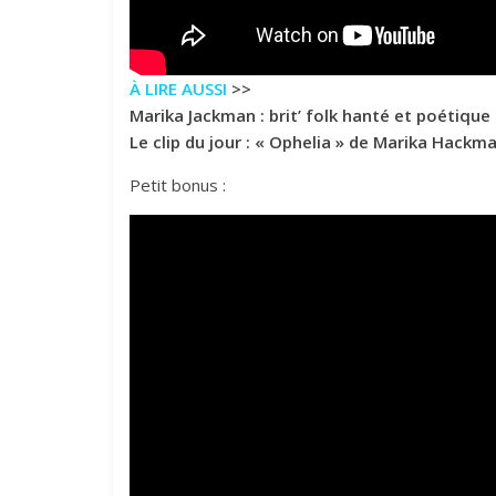
À LIRE AUSSI
>>
Marika Jackman : brit’ folk hanté et poétique
Le clip du jour : « Ophelia » de Marika Hackm
Petit bonus :