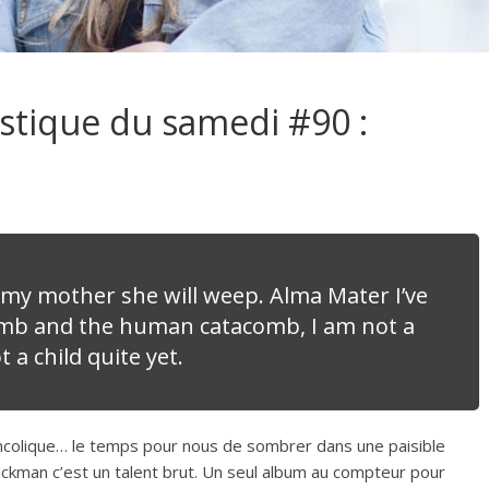
ustique du samedi #90 :
my mother she will weep. Alma Mater I’ve
omb and the human catacomb, I am not a
t a child quite yet.
ncolique… le temps pour nous de sombrer dans une paisible
Hackman c’est un talent brut. Un seul album au compteur pour