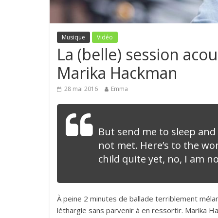
Musique
Vidéo
La (belle) session aco
Marika Hackman
28 mai 2016
Emma
But send me to sleep and 
not met. Here’s to the w
child quite yet, no, I am no
À peine 2 minutes de ballade terriblement méla
léthargie sans parvenir à en ressortir. Marika 