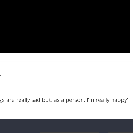
u
gs are really sad but, as a person, I’m really happy’