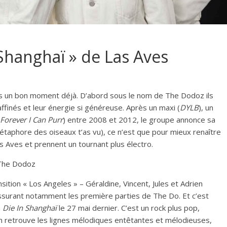
 Shanghaï » de Las Aves
uis un bon moment déjà. D’abord sous le nom de The Dodoz ils
raffinés et leur énergie si généreuse. Après un maxi (
DYLB
), un
Forever I Can Purr
) entre 2008 et 2012, le groupe annonce sa
métaphore des oiseaux t’as vu), ce n’est que pour mieux renaître
 Aves et prennent un tournant plus électro.
 The Dodoz
nsition « Los Angeles » – Géraldine, Vincent, Jules et Adrien
assurant notamment les première parties de The Do. Et c’est
m
Die In Shanghaï
le 27 mai dernier. C’est un rock plus pop,
 On retrouve les lignes mélodiques entêtantes et mélodieuses,