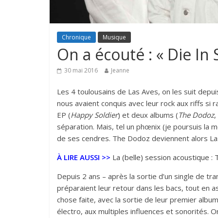
Chronique
Musique
On a écouté : « Die In
30 mai 2016
Jeanne
Les 4 toulousains de Las Aves, on les suit dep
nous avaient conquis avec leur rock aux riffs si 
EP (
Happy Soldier
) et deux albums (
The Dodoz
,
séparation. Mais, tel un phœnix (je poursuis la 
de ses cendres. The Dodoz deviennent alors Las
À LIRE AUSSI >>
La (belle) session acoustique :
Depuis 2 ans – après la sortie d’un single de tra
préparaient leur retour dans les bacs, tout en 
chose faite, avec la sortie de leur premier albu
électro, aux multiples influences et sonorités.