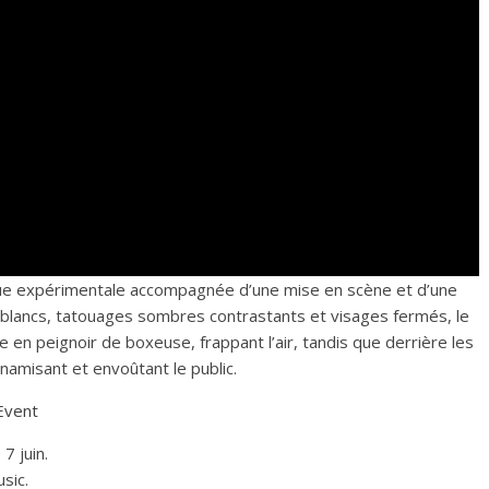
ique expérimentale accompagnée d’une mise en scène et d’une
blancs, tatouages sombres contrastants et visages fermés, le
 en peignoir de boxeuse, frappant l’air, tandis que derrière les
namisant et envoûtant le public.
Event
7 juin.
sic.