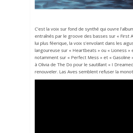
C’est la voix sur fond de synthé qui ouvre l’albu
entraînés par le groove des basses sur « First A
lui plus féerique, la voix s’envolant dans les aigu
langoureuse sur « Heartbeats » ou « Lioness » et
notamment sur « Perfect Mess » et « Gasoline ». 
à Olivia de The Do pour le sautillant « I Dreamed
renouveler. Las Aves semblent refuser la monoto