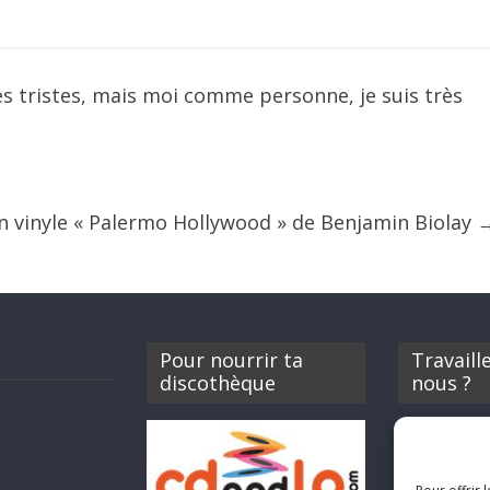
ès tristes, mais moi comme personne, je suis très
vinyle « Palermo Hollywood » de Benjamin Biolay
Pour nourrir ta
Travaill
discothèque
nous ?
Si tu souhait
Rocknfool, n
envoyer tes 