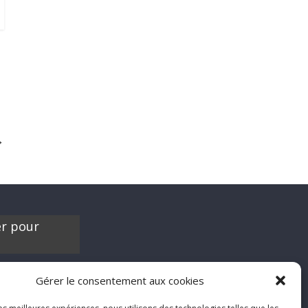
→
er pour
es contribuer à
Gérer le consentement aux cookies
'hésite pas à nous
chroniques de