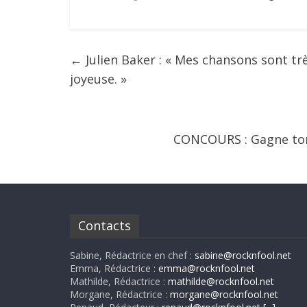
←
Julien Baker : « Mes chansons sont tr
joyeuse. »
CONCOURS : Gagne ton 
Contacts
Sabine, Rédactrice en chef :
sabine@rocknfool.net
Emma, Rédactrice :
emma@rocknfool.net
Mathilde, Rédactrice :
mathilde@rocknfool.net
Morgane, Rédactrice :
morgane@rocknfool.net