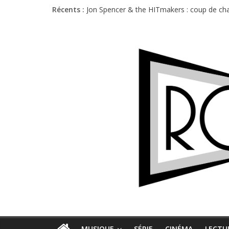
Récents :
Jon Spencer & the HITmakers : coup de cha
Hellfest 2026 vendredi : température et é
Hellfest 2026 jeudi : impossible de choisir
Première édition du Midgard Festival : entr
Charlie Puth à l’Olympia : la leçon de pop 
MUSIQUE
SÉRIE
CINÉMA
LECTU