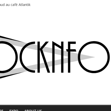
ud au café Atlantik
motions en hausse
 entre chaleur et bonne humeur
e bière, métal et tatouages
du Professeur Puth
RE
EXPO
ABOUT US