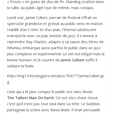
« Poses » en guise de clou de fin. Standing ovation dans
la salle, au public âgé tout de même, mais conquis.
Lundi soir, Jamie Cullum, parrain du festival offrait un
spectacle grandiose et gratuit au public venu en masse.
Habillé d’un t-shirt et d’un jean, l’éternel adolescent
transporte avec sa pop teintée de jazz, il s’amuse à
reprendre Ray Charles, adapte à sa sauce des titres de
Rihanna, embarque aussi parfois le public dans un jazz
plus complexe et expérimental. Le set est inégal mais la
bonne humeur et le sourire de
Jamie Cullum
suffit à
séduire la foule.
http://img15.hostingpics.net/pics/764777JamieCullum.jp
g
Celui qui a le plus conquis le public est sans doute
The
Tallest Man On Earth
. On est sûrs d’une chose
c’est qu’il n’est pas tout seul dans sa tête. Le Suédois
partageait la scène avec Basia Bulat. Il était persuadé