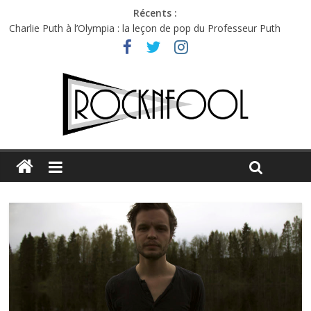
Récents :
Charlie Puth à l’Olympia : la leçon de pop du Professeur Puth
Festival Triptyque : un nouveau festival de musique indépendant
à Montréal
Hellfest 2026 vendredi : température et émotions en hausse
Hellfest 2026 jeudi : impossible de choisir entre chaleur et bonne
humeur
Première édition du Midgard Festival : entre bière, métal et
tatouages