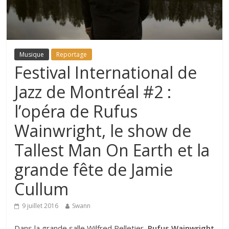
Musique
Reportage
Festival International de
Jazz de Montréal #2 :
l’opéra de Rufus
Wainwright, le show de
Tallest Man On Earth et la
grande fête de Jamie
Cullum
9 juillet 2016
Swann
Dans la grande salle Wilfred Pelletier,
Rufus Wainwright