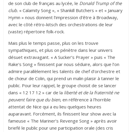
de son club de français au lycée, le
Donald Trump of the
club.
« Calamity Song », « Shankill Butchers » et « January
Hymn » nous donnent l’impression d’être à Broadway,
avec le côté rétro-kitsch des orchestrations de leur
(vaste) répertoire folk-rock.
Mais plus le temps passe, plus on les trouve
sympathiques, et plus on pénètre dans leur univers
désuet extravagant. « A Sucker’s Prayer » puis « The
Rake’s Song » finissent par nous séduire, alors que l’on
admire parallèlement les talents de chef d’orchestre et
de chœur de Colin, qui prend un malin plaisir à tanner le
public. Pour leur rappel, le groupe choisit de se lancer
dans « 12 17 12 » car de la
liberté et de la fraternité ne
peuvent faire que du bien
, en référence à l’horrible
attentat de Nice qui a eu lieu quelques heures
auparavant. Forcément, ils finissent leur show avec la
fameuse « The Mariner’s Revenge Song » après avoir
briefé le public pour une participation orale (des cris