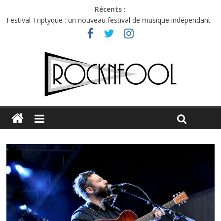
Récents :
Festival Triptyque : un nouveau festival de musique indépendant
à Montréal
Hellfest 2026 vendredi : température et émotions en hausse
Hellfest 2026 jeudi : impossible de choisir entre chaleur et bonne
humeur
Première édition du Midgard Festival : entre bière, métal et
tatouages
Charlie Puth à l’Olympia : la leçon de pop du Professeur Puth