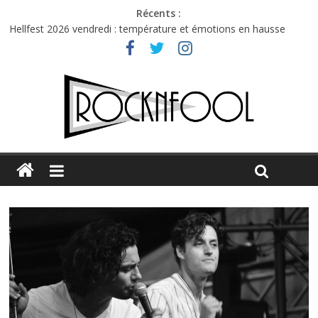
Récents :
Hellfest 2026 vendredi : température et émotions en hausse
Hellfest 2026 jeudi : impossible de choisir entre chaleur et bonne
humeur
Première édition du Midgard Festival : entre bière, métal et
tatouages
Charlie Puth à l’Olympia : la leçon de pop du Professeur Puth
Jon Spencer & the HITmakers : coup de chaud au café Atlantik