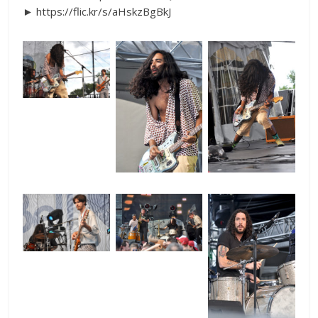
►
https://flic.kr/s/aHskzBgBkJ