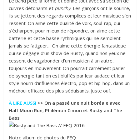
Le band pète la forme et donne tout avec sa section de
cuivres détonants et
punchy
. Les garçons ont le sourire,
ils se jettent des regards complices et leur musique s’en
ressent. On aime cette dualité de voix, soul-rap, qui
s’écharpent pour mieux de répondre, on aime cette
batterie et cette basse rythmiques qui ne semblent
jamais se fatiguer… On aime cette énergie fantastique
qui se dégage d’un show de Busty, quand nos yeux ne
cessent de vagabonder d’un musicien à un autre,
toujours en mouvement. On pourrait carrément parler
de synergie tant on est bluffés par leur audace et leur
style nourri d’influences électro, pop et hip-hop, dans un
méchoui efficace des plus séduisants. Juste ouf.
À LIRE AUSSI
>>
On a passé une nuit boréale avec
Half Moon Run, Philémon Cimon et Busty and The
Bass
Notre album de photos du FEQ