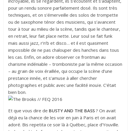
incroyable, ils se regardent, ils s’écoutent et s’adaptent,
pour un rendu sonore parfaitement dosé. Ils sont très
techniques, et on s’émerveille des solos de trompette
ou de saxophone ténor des musiciens, qui s’avancent
tour à tour au milieu de la scène, tandis que le chanteur,
en retrait, leur fait place nette. Leur soul se fait funk
mais aussi jazz, r’n’b et disco… et il est quasiment
impossible de ne pas chalouper des hanches dans tous
les cas. Enfin, on adore observer ce frontman au
charisme indéniable – tromboniste par la même occasion
– au grain de voix éraillée, qui occupe la scène d’une
prestance innée, et s’amuse à aller chercher
photographes et public avec une facilité inouïe. C’était
bien bon.
Et que vous dire de
BUSTY AND THE BASS
? On avait
déjà eu la chance de les voir en juin à Paris et on avait
adoré. Bis repetita ce soir là à Québec, place d’Youville.