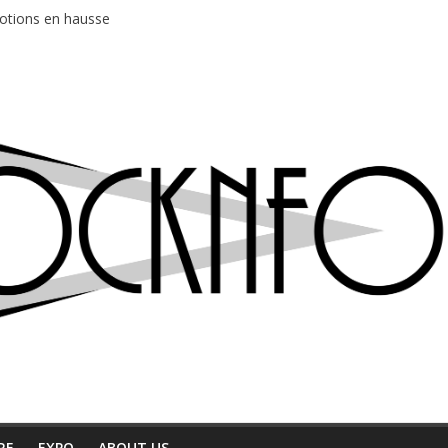
motions en hausse
 entre chaleur et bonne humeur
e bière, métal et tatouages
du Professeur Puth
ud au café Atlantik
RE
EXPO
ABOUT US