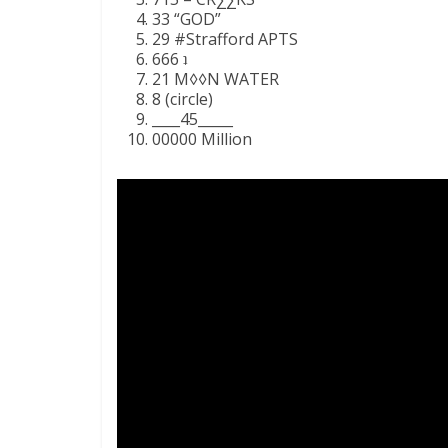
33 “GOD”
29 #Strafford APTS
666 ʇ
21 M◊◊N WATER
8 (circle)
____45_____
00000 Million