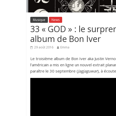
Musique
News
33 « GOD » : le surpre
album de Bon Iver
29 août 2016
Emma
Le troisième album de Bon Iver aka Justin Verno
l’américain a mis en ligne un nouvel extrait plan
paraître le 30 septembre (
Jagjaguwar
), à écout