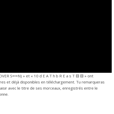
OVER S∞∞N) » et « 10 d E A T h b R E a s T ⚄ ⚄ » ont
’ores et déjà disponibles en téléchargement. Tu remarqueras
aisir avec le titre de ses morceaux, enregistrés entre le
onne.