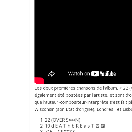
Les deux premières chansons de l’album, « 22 (
également été postées par l’artiste, et sont d
que l’auteur-compositeur-interprète s’est fait pl
Wisconsin (son État d’origine), Londres, et Lisb
22 (OVER S∞∞N)
10 d E A T h b R E a s T ⚄ ⚄
715 – CR∑∑KS