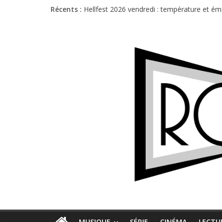
Récents :
Hellfest 2026 vendredi : température et é
Hellfest 2026 jeudi : impossible de choisir
Première édition du Midgard Festival : entr
Charlie Puth à l’Olympia : la leçon de pop 
Jon Spencer & the HITmakers : coup de cha
MUSIQUE
SÉRIE
CINÉMA
LECTU