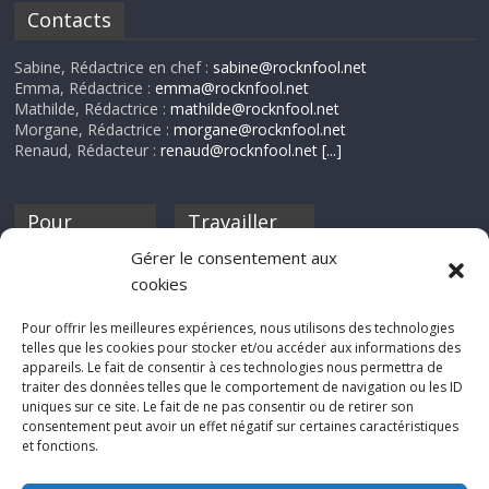
Contacts
Sabine, Rédactrice en chef :
sabine@rocknfool.net
Emma, Rédactrice :
emma@rocknfool.net
Mathilde, Rédactrice :
mathilde@rocknfool.net
Morgane, Rédactrice :
morgane@rocknfool.net
Renaud, Rédacteur :
renaud@rocknfool.net
[...]
Pour
Travailler
nourrir ta
pour nous ?
Gérer le consentement aux
discothèque
cookies
Si tu souhaites
contribuer à
Pour offrir les meilleures expériences, nous utilisons des technologies
Rocknfool, n'hésite
telles que les cookies pour stocker et/ou accéder aux informations des
pas à nous envoyer
appareils. Le fait de consentir à ces technologies nous permettra de
tes chroniques de
traiter des données telles que le comportement de navigation ou les ID
concerts, de films,
uniques sur ce site. Le fait de ne pas consentir ou de retirer son
séries ou des billets
consentement peut avoir un effet négatif sur certaines caractéristiques
d'humeur :
et fonctions.
sabine@rocknfool.
net