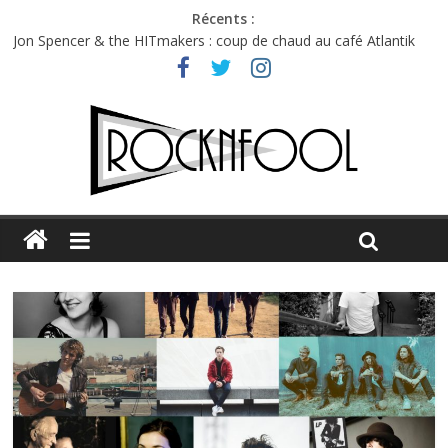
Récents :
Jon Spencer & the HITmakers : coup de chaud au café Atlantik
Hellfest 2026 vendredi : température et émotions en hausse
Hellfest 2026 jeudi : impossible de choisir entre chaleur et bonne
humeur
Première édition du Midgard Festival : entre bière, métal et
tatouages
Charlie Puth à l’Olympia : la leçon de pop du Professeur Puth