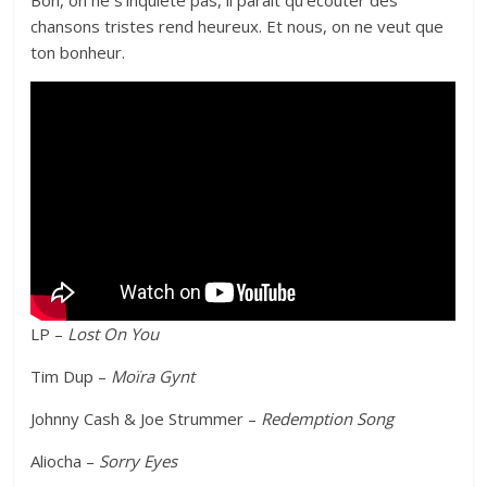
Bon, on ne s’inquiète pas, il paraît qu’écouter des
chansons tristes rend heureux. Et nous, on ne veut que
ton bonheur.
LP –
Lost On You
Tim Dup –
Moïra Gynt
Johnny Cash & Joe Strummer –
Redemption Song
Aliocha –
Sorry Eyes