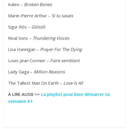
Kaleo –
Broken Bones
Marie-Pierre Arthur –
Si tu savais
Sigur Rós –
Glósóli
Rival Sons –
Thundering Voices
Lisa Hannigan –
Prayer For The Dying
Louis-Jean Cormier –
Faire semblant
Lady Gaga –
Million Reasons
The Tallest Man On Earth –
Love Is All
À LIRE AUSSI >>
La playlist pour bien démarrer ta
semaine #1